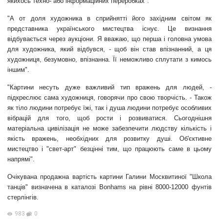
якихось техно- або інформаційних переробках".
"А от доля художника в сприйнятті його західним світом як
представника українського мистецтва існує. Це визнання
відбувається через аукціони. Я вважаю, що перша і головна умова
для художника, який відбувся, - щоб він став впізнанний, а ця
художниця, безумовно, впізнанна. Її неможливо сплутати з кимось
іншим".
"Картини несуть дуже важливий тип вражень для людей, -
підкреслює сама художниця, говорячи про свою творчість. - Також
як тіло людини потребує їжі, так і душа людини потребує особливих
вібрацій для того, щоб рости і розвиватися. Сьогоднішня
матеріальна цивілізація не може забезпечити людству кількість і
якість вражень, необхідних для розвитку душі. Об'єктивне
мистецтво і "свет-арт" безцінні тим, що працюють саме в цьому
напрямі".
Очікувана продажна вартість картини Галини Москвитиної "Школа
танців" визначена в каталозі Bonhams на рівні 8000-12000 фунтів
стерлінгів.
983
0