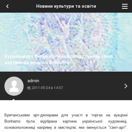
Новини культури та освіти
Художниця з України вперше представить свою
картину на аукціоні Bonhams
admin
2011-05-24 в 14:57
Британськими арт-дилерами для участі в торгах на аукціоні
Bonhams була відібрана картина української художниці,
основоположниці напряму в мистецтві, яке іменується "свет-арт".