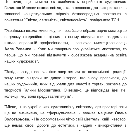
Ця течія, що виникла як особливість сприйняття художником
Галиною Москвитиною
світла, стала основою для використання в
живописі концептуальних образів безпосередньо пов'язаних з
поняттями "Світло, світимість, світлоносність", повідомляє
ТСН
.
"Українська школа живопису, як і російське образотворче мистецтво
в цілому традиційно є цінним, в ньому відчувається академічна
школа, справжній професіоналізм, - зазначає мистецтвознавець
Алла Ревенко
. - Коли ми говоримо про українське мистецтво, то
перше що ми повинні відзначити - обов'язкова академічна освіта
наших художників".
"Захід сьогодні все частіше звертається до академічної традиції,
тому мене анітрохи не дивує інтерес, що знову проявився, до
наших художників, яких відібрали для участі в торгах, зокрема до
творчості Галини Москвитиної. Очевидно, це відповідає ідеї тієї
колекції, яку вони представлятимуть".
"Місце, ніша українських художників у світовому арт-просторі поки
ще не визначена, не сформульована, - вважає меценат
Олена
Золотарьова
. - Не сформований чітко свій цінитель, свій інвестор,
ще немає своєї дороги до естетики, і надалі - використання в