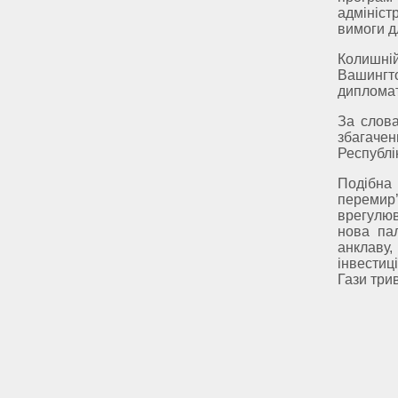
адмініс
вимоги д
Колишній
Вашингт
дипломат
За слов
збагачен
Республі
Подібна
перемир’
врегулюв
нова пал
анклаву
інвестиці
Гази тр