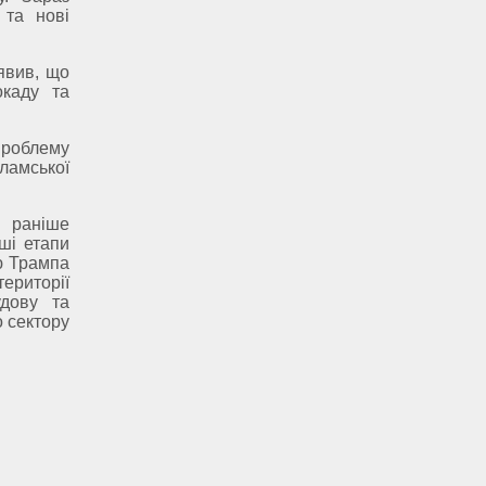
 та нові
явив, що
окаду та
проблему
ламської
е раніше
ші етапи
ю Трампа
ериторії
удову та
о сектору