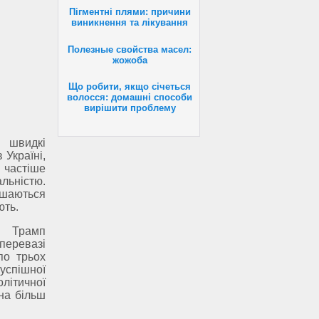
Пігментні плями: причини
виникнення та лікування
Полезные свойства масел:
жожоба
Що робити, якщо січеться
волосся: домашні способи
вирішити проблему
 швидкі
 Україні,
 частіше
ьністю.
шаються
ють.
 Трамп
перевазі
по трьох
успішної
олітичної
на більш