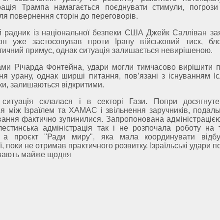
трація Трампа намагається поєднувати стимули, погрози
ля повернення сторін до переговорів.
 радник із національної безпеки США Джейк Салліван за
он уже застосовував проти Ірану військовий тиск, бл
ичний примус, однак ситуація залишається невирішеною.
ами Річарда Фонтейна, удари могли тимчасово вирішити 
ня урану, однак ширші питання, пов’язані з існуванням Іс
ки, залишаються відкритими.
 ситуація склалася і в секторі Гази. Попри досягнут
я між Ізраїлем та ХАМАС і звільнення заручників, подаль
ання фактично зупинилися. Запропонована адміністраціє
естинська адміністрація так і не розпочала роботу на т
, а проєкт "Ради миру", яка мала координувати відб
ї, поки не отримав практичного розвитку. Ізраїльські удари п
ивають майже щодня