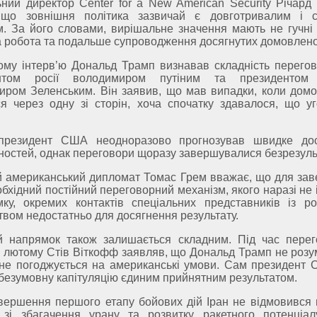
ний директор Center for a New American Security Річард
 що зовнішня політика зазвичай є довготривалим і 
. За його словами, вирішальне значення мають не гучні 
 робота та подальше супроводження досягнутих домовлено
ому інтерв’ю Дональд Трамп визнавав складність перегов
нтом росії володимиром путіним та президентом 
ром Зеленським. Він заявив, що мав випадки, коли домо
я через одну зі сторін, хоча спочатку здавалося, що у
 президент США неодноразово прогнозував швидке до
остей, однак переговори щоразу завершувалися безрезуль
й американський дипломат Томас Грем вважає, що для за
обхідний постійний переговорний механізм, якого наразі не 
ку, окремих контактів спеціальних представників із ро
твом недостатньо для досягнення результату.
ий напрямок також залишається складним. Під час перег
 лютому Стів Віткофф заявляв, що Дональд Трамп не розум
не погоджується на американські умови. Сам президент 
безумовну капітуляцію єдиним прийнятним результатом.
вершення першого етапу бойових дій Іран не відмовився в
 зі збагачення урану та розвитку ракетного потенціал