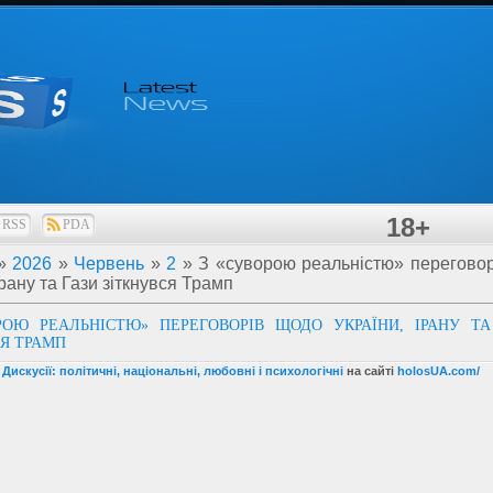
18+
RSS
PDA
»
2026
»
Червень
»
2
» З «суворою реальністю» перегово
Ірану та Гази зіткнувся Трамп
РОЮ РЕАЛЬНІСТЮ» ПЕРЕГОВОРІВ ЩОДО УКРАЇНИ, ІРАНУ ТА
СЯ ТРАМП
 Дискусії: політичні, національні, любовні і психологічні
на сайті
holosUA.com/