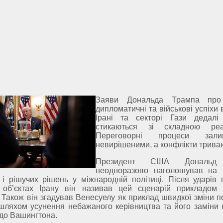
Заяви Дональда Трампа про
дипломатичні та військові успіхи в
Ірані та секторі Гази дедалі
стикаються зі складною реал
Переговорні процеси зали
невирішеними, а конфлікти трива
Президент США Дональд
неодноразово наголошував на 
і рішучих рішень у міжнародній політиці. Після ударів 
 об’єктах Ірану він називав цей сценарій прикладом 
. Також він згадував Венесуелу як приклад швидкої зміни п
 шляхом усунення небажаного керівництва та його заміни 
до Вашингтона.