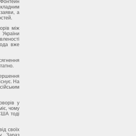
 Фонтейн
складним
заяви, а
стей.
орів між
України
вленості
года вже
сягнення
татно.
вершення
існує. На
сійським
оворів у
іє, чому
США тоді
ід своїх
у. Зараз