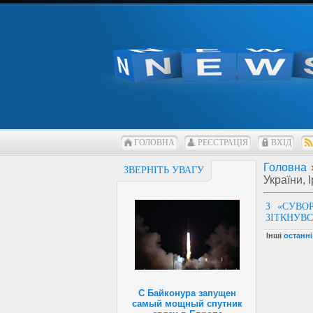
ГОЛОВНА
РЕЄСТРАЦІЯ
ВХІД
Головна
ЗВЕРНІТЬ УВАГУ
України, 
З «СУВО
ЗІТКНУВ
Інші
останні
С Байконура запущен
самый мощный спутник