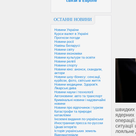
связи в Европе
ОСТАННІ НОВИНИ
Новини України
Курси валют в Україні
Прогнози погоди
Новини росії
Навіны Беларусі
Новини світу
Новини економіки
Новини культури та освіти
Новини релігії
Новини спорту
Новини кіно: анонси, скандали,
актори
Новини шоу-бізнесу: сенсації,
курйози, фото, світське життя
Новини медицини. Здоров'я.
Лікарські дива
Новини науки і технології
Автоновини: авто та транспорт
Кримінальні новини і надзвичайні
новини
Новини про відпочинок і туризм
швидких 
Катастрофи та природні
ядерних
катаклізми
Іноземні видання по-українськи
операції
Иностранная пресса по-русски
ситуації
Цікаві інтерв'ю
лояльне 
Історія українських земель
Відеоматеріали