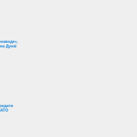
наводе»,
на Дунаї
редити
НАТО