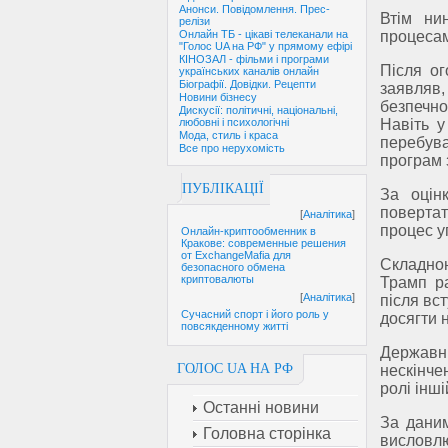
Анонси. Повідомлення. Прес-
Втім ни
релізи
процесам
Онлайн ТБ - цікаві телеканали на
"Голос UA на РФ" у прямому ефірі
КІНОЗАЛ - фільми і програми
Після о
українських каналів онлайн
Біографії. Довідки. Рецепти
заявляв
Новини бізнесу
безпечно
Дискусії: політичні, національні,
Навіть 
любовні і психологічні
Мода, стиль і краса
перебува
Все про нерухомість
програм 
ПУБЛІКАЦІЇ
За оцін
повертат
[
Аналітика
]
процес у
Онлайн-криптообменник в
Кракове: современные решения
от ExchangeMafia для
Складною
безопасного обмена
криптовалюты
Трамп р
[
Аналітика
]
після вст
Сучасний спорт і його роль у
досягти 
повсякденному житті
Державн
ГОЛОС UA НА РФ
нескінче
ролі інші
Останні новини
За даним
Головна сторінка
висловлю