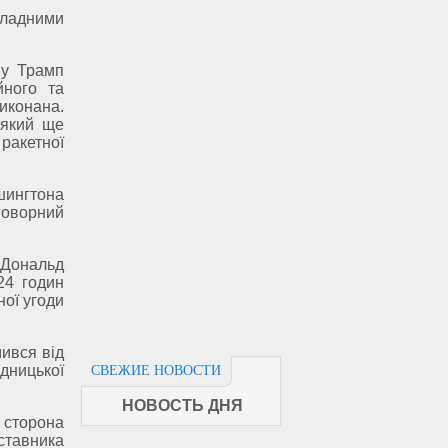
кладними
ну Трамп
йного та
иконана.
 який ще
ракетної
шингтона
говорний
 Дональд
24 годин
ної угоди
ився від
дницької
СВЕЖИЕ НОВОСТИ
НОВОСТЬ ДНЯ
 сторона
ставника