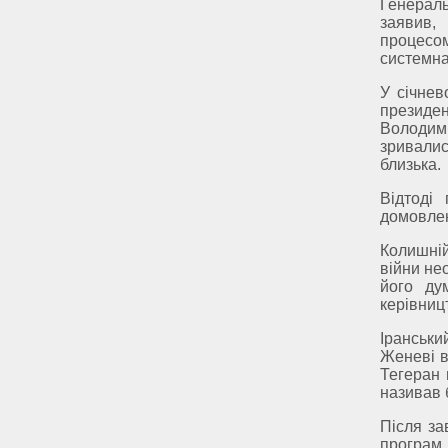
Генераль
заявив,
процесом
системна
У січнев
президе
Володими
зривалис
близька.
Відтоді
домовлен
Колишні
війни не
його дум
керівниц
Іранськ
Женеві в
Тегеран 
називав 
Після за
програм