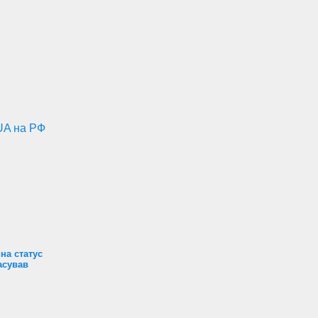
UA на РФ
на статус
асував