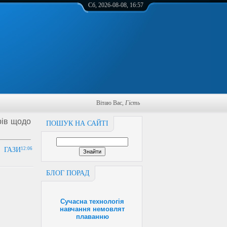
Сб, 2026-08-08, 16:57
Вітаю Вас
,
Гість
рів щодо
ПОШУК НА САЙТІ
 ГАЗИ
12:06
БЛОГ ПОРАД
Сучасна технологія
навчання немовлят
плаванню