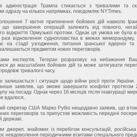
ні адміністрація Трампа стикається з тривалими та с
и одразу на кількох напрямках, повідомляє NYTimes.
голошення 7 квітня припинення бойових дій навколо Іра
, що завершення операцій залежить від повного, нега
го відкриття Ормузької протоки. Однак ця умова не була в
у разі відновлення судноплавства в межах меморандуму,
є на стадії узгодження, питання іранської ядерної та 
залишаються предметом нових переговорів.
ками експертів, Тегеран розраховує на небажання Ва
ися до масштабних бойових дій та може затягувати пере
продовж тривалого часу.
 залишається і ситуація щодо війни росії проти України.
аніше заявляв, що зможе завершити конфлікт протягом 
упу на посаду. Однак через 16 місяців після інавгурації мир
не вдалося.
ий секретар США Марко Рубіо нещодавно заявив, що втом
нних переговорів та припустив можливість передачі посере
й державі.
и джерел, знайомих із перебігом консультацій, російська
є невдоволення періодичними візитами спеціального пред