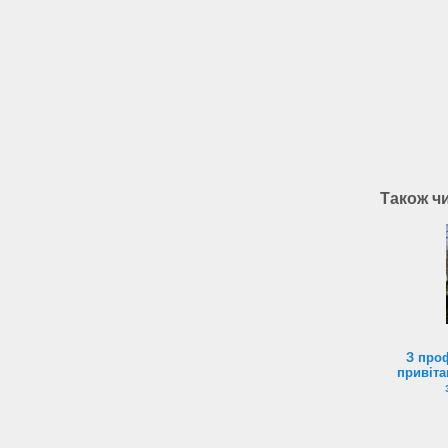
Також ч
З про
привіта