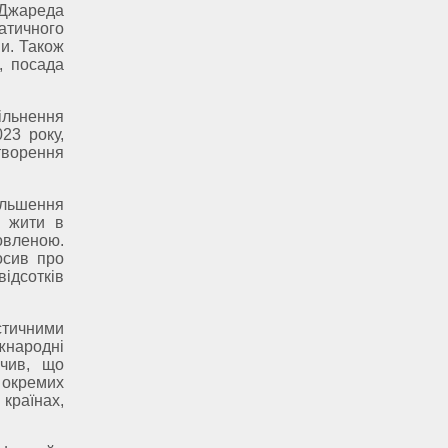
Джареда
атичного
и. Також
, посада
ільнення
23 року,
творення
більшення
ь жити в
овленою.
осив про
відсотків
стичними
жнародні
ачив, що
 окремих
 країнах,