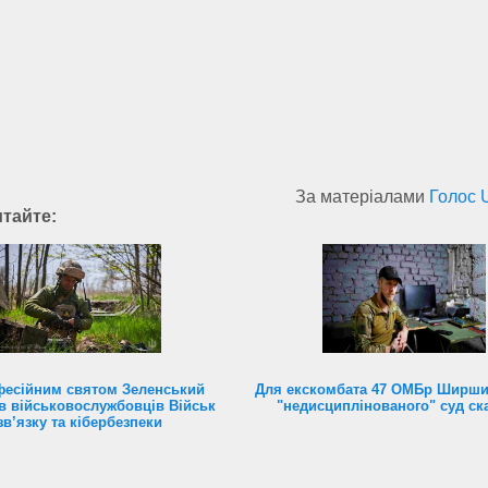
За матеріалами
Голос 
итайте:
фесійним святом Зеленський
Для екскомбата 47 ОМБр Ширши
в військовослужбовців Військ
"недисциплінованого" суд ск
зв’язку та кібербезпеки