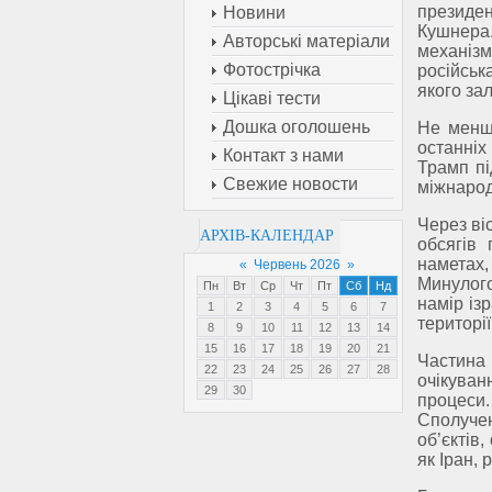
президе
Новини
Кушнера
Авторські матеріали
механізм
Фотострічка
російськ
якого за
Цікаві тести
Дошка оголошень
Не менш 
останніх
Контакт з нами
Трамп п
Свежие новости
міжнарод
Через ві
АРХІВ-КАЛЕНДАР
обсягів
наметах
«
Червень 2026
»
Минулого
Пн
Вт
Ср
Чт
Пт
Сб
Нд
намір із
1
2
3
4
5
6
7
територі
8
9
10
11
12
13
14
15
16
17
18
19
20
21
Частина 
22
23
24
25
26
27
28
очікува
29
30
процеси
Сполуче
об’єктів
як Іран, 