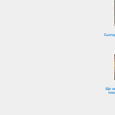
Сьогод
Що за
пок