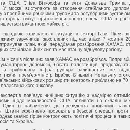
нта США Стіва Віткоффа та зятя Дональда Трампа 
. У москві виступають за створення стабільного диплом
у з постійними робочими групами та регулярними зустрічам
а сторона очікує призначення нового посла США в росії
лишається вакантною майже рік.
складною залишається ситуація в секторі Гази. Після зв
 живих заручників, захоплених під час атаки 7 жовтня 20
ідтримував план, який передбачав роззброєння ХАМАС, с
них стабілізаційних сил та масштабну відбудову регіону.
сім місяців після цих заяв ХАМАС не роззброївся. Попри з
 гуманітарної допомоги, багато палестинців продовжуют
, а зруйнована інфраструктура залишається не відн
 тижня прем’єр-міністр Ізраїлю Біньямін Нетаньягу огол
раїльських військових розширити контроль приблизно на 70 
ї палестинського анклаву.
експертів пов’язує нинішню ситуацію з надмірно оптимі
ннями щодо можливостей США впливати на складні мі
. Один із наближених до президента помічників зазн
ні Штати ефективно проводять військові операції проти
, однак значно гірше контролюють політичні процеси в таких
росія та Україна.