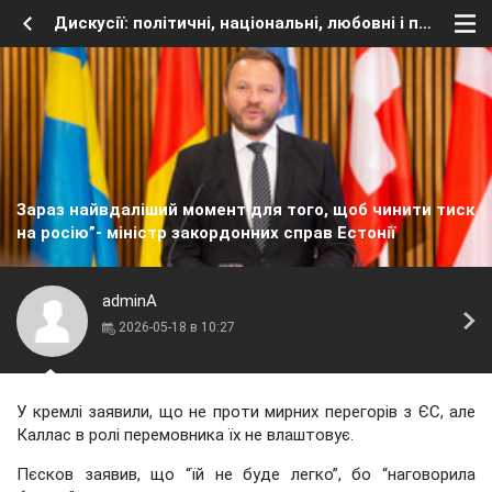
Дискусії: політичні, національні, любовні і психологічні
Зараз найвдаліший момент для того, щоб чинити тиск
на росію”- міністр закордонних справ Естонії
adminA
2026-05-18 в 10:27
У кремлі заявили, що не проти мирних перегорів з ЄС, але
Каллас в ролі перемовника їх не влаштовує.
Пєсков заявив, що “їй не буде легко”, бо “наговорила