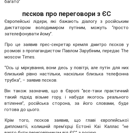
багато”
пєсков про переговори з ЄС
Європейські лідери, які бажають діалогу з російським
диктатором володимиром путіним, можуть “просто
зателефонувати йому”.
Про це заявив прес-секретар кремля дмитро пєсков у
розмові з пропагандистом Павлом Зарубіним, передає The
мoscow Times.
“Ось ці міркування, вони десь у повітрі, але путін для них
близький рівно настільки, наскільки близька телефонна
трубка”, – заявив пєсков.
Він також зазначив, що в Європі “все-таки практичний
такий підхід візьме гору, і набуде якогось реального
втілення”, російська сторона, за його словами, буде
готова до цього.
Крім того, пєсков заявив, що главі європейської
дипломатії, колишній прем’єрці Естонії Каї Каллас “не
варто бути переговірником від ЄС” з росією.