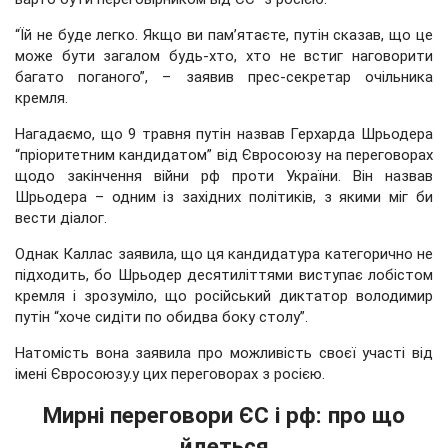
“Їй не буде легко. Якщо ви пам’ятаєте, путін сказав, що це
може бути загалом будь-хто, хто не встиг наговорити
багато поганого”, – заявив прес-секретар очільника
кремля.
Нагадаємо, що 9 травня путін назвав Герхарда Шрьодера
“пріоритетним кандидатом” від Євросоюзу на переговорах
щодо закінчення війни рф проти України. Він назвав
Шрьодера – одним із західних політиків, з якими міг би
вести діалог.
Однак Каллас заявила, що ця кандидатура категорично не
підходить, бо Шрьодер десятиліттями виступає лобістом
кремля і зрозуміло, що російський диктатор володимир
путін “хоче сидіти по обидва боку столу”.
Натомість вона заявила про можливість своєї участі від
імені Євросоюзу.у цих переговорах з росією.
Мирні переговори ЄС і рф: про що
йдеться