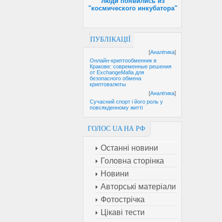
люди появились из
"космического инкубатора"
ПУБЛІКАЦІЇ
[
Аналітика
]
Онлайн-криптообменник в
Кракове: современные решения
от ExchangeMafia для
безопасного обмена
криптовалюты
[
Аналітика
]
Сучасний спорт і його роль у
повсякденному житті
ГОЛОС UA НА РФ
Останні новини
Головна сторінка
Новини
Авторські матеріали
Фотострічка
Цікаві тести