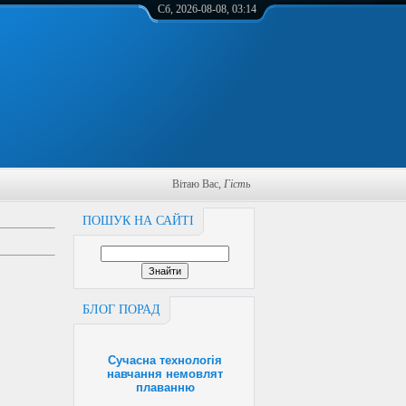
Сб, 2026-08-08, 03:14
Вітаю Вас
,
Гість
ПОШУК НА САЙТІ
БЛОГ ПОРАД
Сучасна технологія
навчання немовлят
плаванню