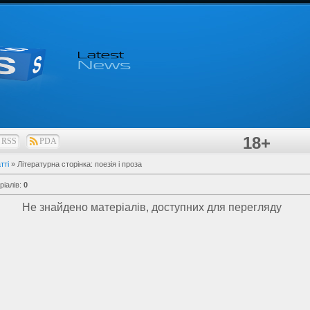
18+
RSS
PDA
тті
» Літературна сторінка: поезія і проза
ріалів
:
0
Не знайдено матеріалів, доступних для перегляду