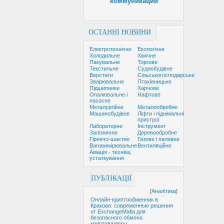
коммуникации
ОСТАННІ НОВИНИ
Електротехнічне
Екологічне
Холодильне
Хімічне
Пакувальне
Торгове
Текстильне
Суднобудівне
Верстати
Сільськогосподарське
Зварювальне
Птахівницьке
Підшипники
Харчове
Опалювальне і
Нафтове
насосне
Металургійне
Металообробне
Машинобудівне
Ліфти і піднімальні
пристрої
Лабораторне
Інструмент
Залізничне
Деревообробне
Гірничо-шахтне
Газове і паливне
Ваговимірювальне
Вентиляційне
Авіація - техніка,
устаткування
ПУБЛІКАЦІЇ
[
Аналітика
]
Онлайн-криптообменник в
Кракове: современные решения
от ExchangeMafia для
безопасного обмена
криптовалюты