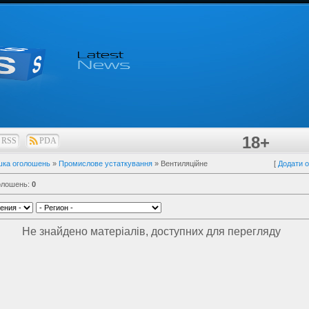
18+
RSS
PDA
шка оголошень
»
Промислове устаткування
» Вентиляційне
[
Додати 
голошень
:
0
Не знайдено матеріалів, доступних для перегляду