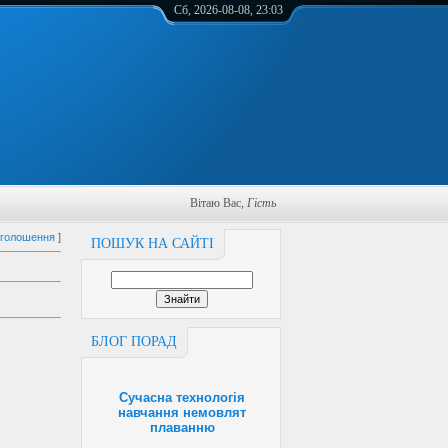
Сб, 2026-08-08, 23:03
Вітаю Вас
,
Гість
оголошення
]
ПОШУК НА САЙТІ
БЛОГ ПОРАД
Сучасна технологія
навчання немовлят
плаванню