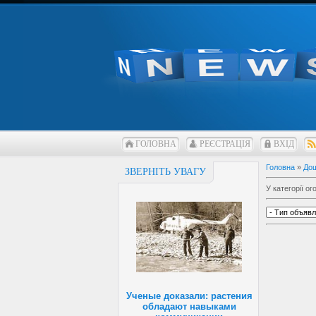
ГОЛОВНА
РЕЄСТРАЦІЯ
ВХІД
Головна
»
До
ЗВЕРНІТЬ УВАГУ
У категорії о
Ученые доказали: растения
обладают навыками