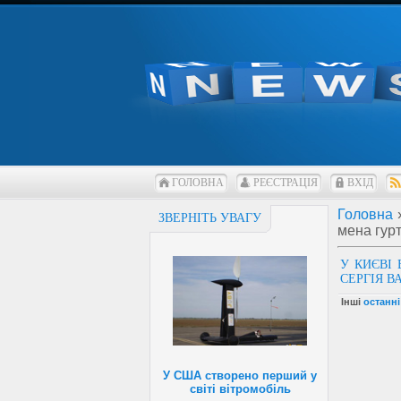
ГОЛОВНА
РЕЄСТРАЦІЯ
ВХІД
Головна
ЗВЕРНІТЬ УВАГУ
мена гур
У КИЄВІ
СЕРГІЯ 
Інші
останні
У США створено перший у
світі вітромобіль