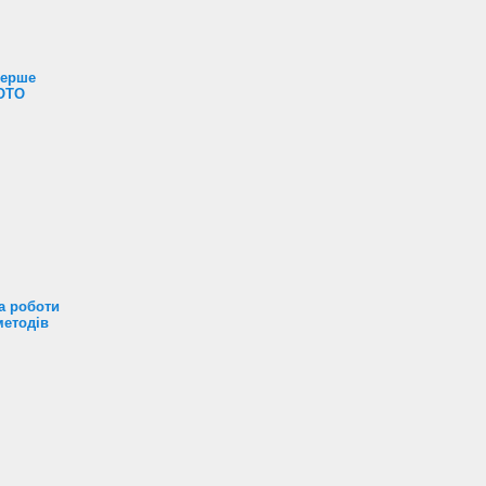
перше
ФОТО
а роботи
методів