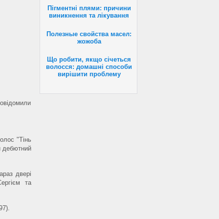
Пігментні плями: причини
виникнення та лікування
Полезные свойства масел:
жожоба
Що робити, якщо січеться
волосся: домашні способи
вирішити проблему
повідомили
голос "Тінь
й дебютний
араз двері
Сергієм та
97).