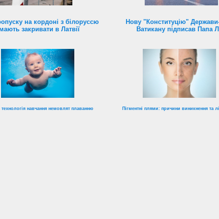
ропуску на кордоні з білоруссю
Нову "Конституцію" Держави
мають закривати в Латвії
Ватикану підписав Папа 
 технологія навчання немовлят плаванню
Пігментні плями: причини виникнення та л