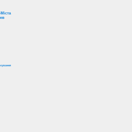
-Міста
Лев
ікування