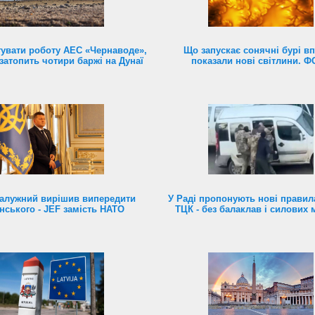
увати роботу АЕС «Чернаводе»,
Що запускає сонячні бурі в
затопить чотири баржі на Дунаї
показали нові світлини. 
алужний вирішив випередити
У Раді пропонують нові правил
нського - JEF замість НАТО
ТЦК - без балаклав і силових 