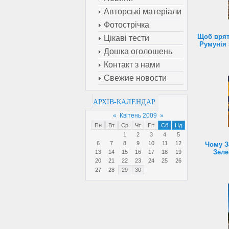
Авторські матеріали
Фотострічка
Щоб врят
Цікаві тести
Румунія 
Дошка оголошень
Контакт з нами
Свежие новости
АРХІВ-КАЛЕНДАР
«
Квітень 2009
»
Пн
Вт
Ср
Чт
Пт
Сб
Нд
1
2
3
4
5
6
7
8
9
10
11
12
Чому З
Зеле
13
14
15
16
17
18
19
20
21
22
23
24
25
26
27
28
29
30