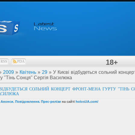
18+
RSS
PDA
»
2009
»
Квітень
»
29
» У Києві відбудеться сольний концер
ту "Тінь Сонця" Сергія Василюка
 ВІДБУДЕТЬСЯ СОЛЬНИЙ КОНЦЕРТ ФРОНТ-МЕНА ГУРТУ "ТІНЬ С
ВАСИЛЮКА
 Анонси. Повідомлення. Прес-релізи
на сайті
holosUA.com/