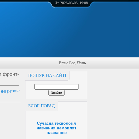
Чт, 2026-08-06, 19:08
Вітаю Вас
,
Гість
т фронт-
ПОШУК НА САЙТІ
ОНЦЯ"
19:07
БЛОГ ПОРАД
Сучасна технологія
навчання немовлят
плаванню