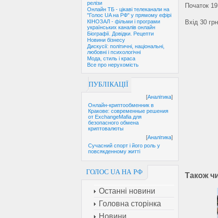
релізи
Початок 19
Онлайн ТБ - цікаві телеканали на
"Голос UA на РФ" у прямому ефірі
Вхід 30 грн
КІНОЗАЛ - фільми і програми
українських каналів онлайн
Біографії. Довідки. Рецепти
Новини бізнесу
Дискусії: політичні, національні,
любовні і психологічні
Мода, стиль і краса
Все про нерухомість
ПУБЛІКАЦІЇ
[
Аналітика
]
Онлайн-криптообменник в
Кракове: современные решения
от ExchangeMafia для
безопасного обмена
криптовалюты
[
Аналітика
]
Сучасний спорт і його роль у
повсякденному житті
ГОЛОС UA НА РФ
Також ч
Останні новини
Головна сторінка
Новини