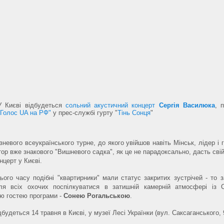
У Києві відбудеться
сольний акустичний концерт
Сергія Василюка
, 
"Голос UA на РФ"
у прес-службі гурту "
Тінь Сонця
"
зневого всеукраїнського турне, до якого увійшов навіть Мінськ, лідер і 
тор вже знакового "Вишневого садка", як це не парадоксально, дасть сві
нцерт у Києві.
ого часу подібні "квартирники" мали статус закритих зустрічей - то з
для всіх охочих поспілкуватися в затишній камерній атмосфері із 
ю гостею програми -
Сонею Рогальською
.
будеться 14 травня в Києві, у музеї Лесі Українки (вул. Саксаганського, 