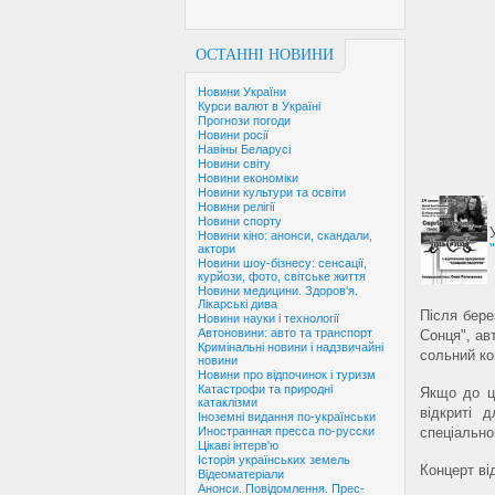
ОСТАННІ НОВИНИ
Новини України
Курси валют в Україні
Прогнози погоди
Новини росії
Навіны Беларусі
Новини світу
Новини економіки
Новини культури та освіти
Новини релігії
Новини спорту
Новини кіно: анонси, скандали,
актори
Новини шоу-бізнесу: сенсації,
курйози, фото, світське життя
Новини медицини. Здоров'я.
Лікарські дива
Після бере
Новини науки і технології
Автоновини: авто та транспорт
Сонця", ав
Кримінальні новини і надзвичайні
сольний ко
новини
Новини про відпочинок і туризм
Катастрофи та природні
Якщо до ць
катаклізми
відкриті 
Іноземні видання по-українськи
спеціально
Иностранная пресса по-русски
Цікаві інтерв'ю
Історія українських земель
Концерт від
Відеоматеріали
Анонси. Повідомлення. Прес-