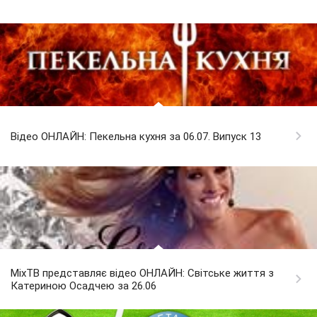
Відео ОНЛАЙН: Пекельна кухня за 06.07. Випуск 13
MixTB представляє відео ОНЛАЙН: Світське життя з
Катериною Осадчею за 26.06