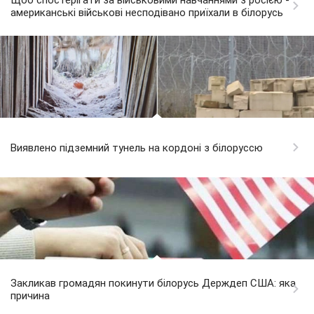
Щоб спостерігати за військовими навчаннями з росією -
американські військові несподівано приїхали в білорусь
Виявлено підземний тунель на кордоні з білоруссю
Закликав громадян покинути білорусь Держдеп США: яка
причина