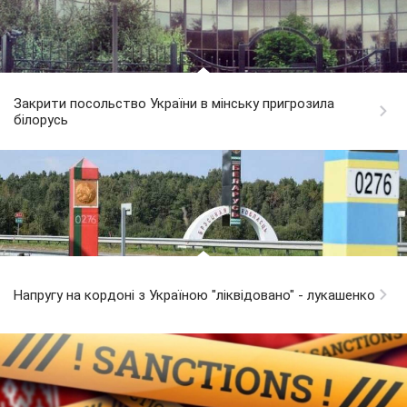
Закрити посольство України в мінську пригрозила
білорусь
Напругу на кордоні з Україною "ліквідовано" - лукашенко