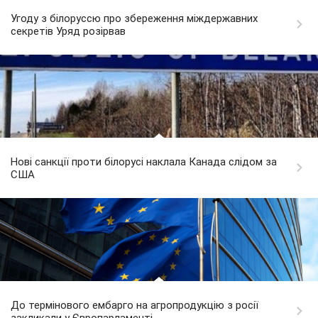
Угоду з білоруссю про збереження міждержавних
секретів Уряд розірвав
Нові санкції проти білорусі наклала Канада слідом за
США
До термінового ембарго на агропродукцію з росії