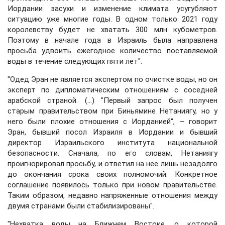
Иордании засухи и изменение климата усугубляют
ситуацию уже многие годы. В одном только 2021 году
королевству будет не хватать 300 млн кубометров.
Поэтому в начале года в Израиль была направлена
просьба удвоить ежегодное количество поставляемой
воды в течение следующих пяти лет".
"Одед Эран не является экспертом по очистке воды, но он
эксперт по дипломатическим отношениям с соседней
арабской страной. (...) "Первый запрос был получен
старым правительством при Биньямине Нетаниягу, но у
него были плохие отношения с Иорданией", – говорит
Эран, бывший посол Израиля в Иордании и бывший
директор Израильского института национальной
безопасности. Сначала, по его словам, Нетаниягу
проигнорировал просьбу, и ответил на нее лишь незадолго
до окончания срока своих полномочий. Конкретное
соглашение появилось только при новом правительстве.
Таким образом, недавно напряженные отношения между
двумя странами были стабилизированы".
"Нехватка воды на Ближнем Востоке, о которой