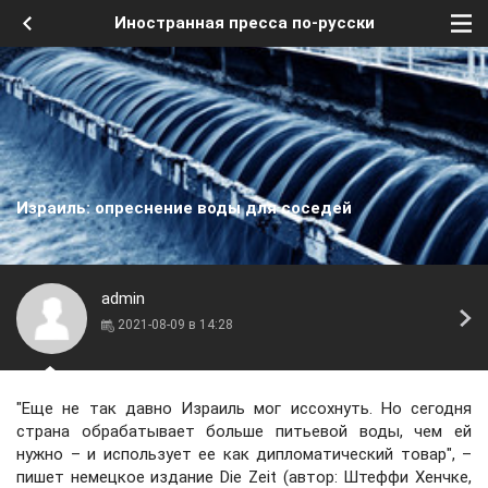
Иностранная пресса по-русски
Израиль: опреснение воды для соседей
admin
2021-08-09 в 14:28
"Еще не так давно Израиль мог иссохнуть. Но сегодня
страна обрабатывает больше питьевой воды, чем ей
нужно – и использует ее как дипломатический товар", –
пишет немецкое издание Die Zeit (автор: Штеффи Хенчке,