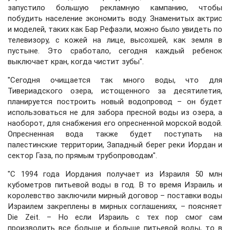
запустило большую рекламную кампанию, чтобы
побудить население экономить воду. Знаменитых актрис
и моделей, таких как Бар Рефаэли, можно было увидеть по
телевизору, с кожей на лице, высохшей, как земля в
пустыне. Это сработало, сегодня каждый ребенок
выключает кран, когда чистит зубы".
"Сегодня очищается так много воды, что для
Тивериадского озера, истощенного за десятилетия,
планируется построить новый водопровод – он будет
использоваться не для забора пресной воды из озера, а
наоборот, для снабжения его опресненной морской водой.
Опресненная вода также будет поступать на
палестинские территории, Западный берег реки Иордан и
сектор Газа, по прямым трубопроводам".
"С 1994 года Иордания получает из Израиля 50 млн
кубометров питьевой воды в год. В то время Израиль и
королевство заключили мирный договор – поставки воды
Израилем закреплены в мирных соглашениях, – поясняет
Die Zeit. – Но если Израиль с тех пор смог сам
производить все больше и больше питьевой воды, то в