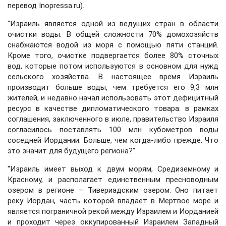
перевод Inopressa.ru).
"Израиль является одной из ведущих стран в области
очистки воды. В общей сложности 70% домохозяйств
снабжаются водой из моря с помощью пяти станций.
Кроме того, очистке подвергается более 80% сточных
вод, которые потом используются в основном для нужд
сельского хозяйства. В настоящее время Израиль
производит больше воды, чем требуется его 9,3 млн
жителей, и недавно начал использовать этот дефицитный
ресурс в качестве дипломатического товара: в рамках
соглашения, заключенного в июле, правительство Израиля
согласилось поставлять 100 млн кубометров воды
соседней Иордании. Больше, чем когда-либо прежде. Что
это значит для будущего региона?".
"Израиль имеет выход к двум морям, Средиземному и
Красному, и располагает единственным пресноводным
озером в регионе – Тивериадским озером. Оно питает
реку Иордан, часть которой впадает в Мертвое море и
является пограничной рекой между Израилем и Иорданией
и проходит через оккупированный Израилем Западный