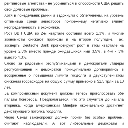
рейтинговые агентства - не усомниться в способности США решить
свои долговые проблемы.
Хотя в понедельник рынки и вздохнули с облегчением, на уровень
оптимизма среди инвесторов по-прежнему негативно влияет
неопределенность в экономике.
Рост ВВП США во 2-м квартале составил всего 1,3%, и многие
экономисты снижают прогнозы и на второе полугодие. Так,
эксперты Deutsche Bank прогнозируют рост в этом квартале на
уровне 2,5% вместо прежде ожидавшихся ими 3,5%, в 4-м - 3%
вместо 4,3%.
Слово за рядовыми республиканцами и демократами Лидеры
республиканцев и демократов принципиально договорились в
воскресенье о повышении лимита госдолга и двухступенчатом
снижении госрасходов на общую сумму примерно в $2,5 трлн за 10
лет.
За компромиссный документ должны теперь проголосовать обе
палаты Конгресса. Предполагается, что это случится до начала
вторника, когда американский Минфин окончательно достигнет
действующего потолка госдолга.
Через Сенат законопроект должен пройти без особых проблем,
считают наблюдатели. А вот либеральные демократы и