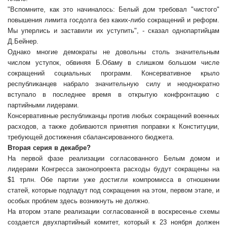
"Вспомните, как это начиналось: Белый дом требовал "чистого"
повышения лимита госдолга без каких-либо сокращений и реформ.
Мы уперлись и заставили их уступить", - сказал однопартийцам
Д.Бейнер.
Однако многие демократы не довольны столь значительным
числом уступок, обвиняя Б.Обаму в слишком большом числе
сокращений социальных программ. Консервативное крыло
республиканцев набрало значительную силу и неоднократно
вступало в последнее время в открытую конфронтацию с
партийными лидерами.
Консервативные республиканцы против любых сокращений военных
расходов, а также добиваются принятия поправки к Конституции,
требующей достижения сбалансированного бюджета.
Вторая серия в декабре?
На первой фазе реализации согласованного Белым домом и
лидерами Конгресса законопроекта расходы будут сокращены на
$1 трлн. Обе партии уже достигли компромисса в отношении
статей, которые подпадут под сокращения на этом, первом этапе, и
особых проблем здесь возникнуть не должно.
На втором этапе реализации согласованной в воскресенье схемы
создается двухпартийный комитет, который к 23 ноября должен