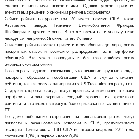
сделка с меньшими показателями. Однако угроза принятия
агентствами решений о снижении рейтинга сохраняется.
Сейчас рейтинг на уровне три "А" имеет, помимо США, также
Австралия, Канада, Германия, Великобритания, Франция,
Швейцария и другие страны. В то же время на ступеньку ниже
находятся, например, Япония, Китай, Испания.
Снижение рейтинга может привести к ослаблению доллара, росту
процентных ставок и, возможно, распродажам части портфелей
облигаций. Это может повредить и без того слабому росту
американской экономики.
Пока опросы, однако, показывают, что немногие крупные фонды
намерены сбрасывать гособлигации США в случае снижения
рейтинга, так как особых альтернатив у US Treasuries попросту нет.
С другой стороны, фонды могут произвести изменения в своих
портфелях, чтобы охранить средний уровень их кредитного
рейтинга, а это может затронуть более рискованные активы, пишет
FT.
Но даже небольшие потрясения на финансовом рынке могут
привести к возобновлению рецессии в США, предупреждают
эксперты. Темпы роста ВВП США во втором квартале 2011 года
составили 1,3%, в первом - всего 0,4%.