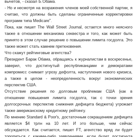
вычетов, - сказал Б.Обама.
- Но и несмотря на возражения членов моей собственной партии, я
считаю, что должны быть сделаны ограниченные корректировки
программ типа Medicare".
Пока, как пишет The Wall Street Journal, остается много неясного
также в отношении механизма секвестра и того, как может быть
принято в этом случае решение о повышении лимита госдолга. Это
также может стать камнем преткновения.
Что скажут рейтинговые агентства?
Президент Барак Обама, обращаясь к журналистам в воскресенье,
заверил, что достигнутый республиканцами и демократами
компромисс снимает угрозу дефолта, наступления нового кризиса,
а также в целом - неопределенность вокруг экономических
перспектив США.
Отсутствие решения по долговым проблемам США (как в
отношении повышения лимита госдолга, так с точки зрения
долгосрочных перспектив снижения дефицита бюджета) угрожает
также американскому кредитному рейтингу.
По мнению Standard & Poor's, достаточным сокращением дефицита
является $4 трлн на 10 лет. И это больше, чем сейчас
обсуждается. Как считается, пишет FT, агентство вряд ли будет
торопиться с какими-либо заявлениями, если будет достигнута