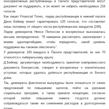
консервативные республиканцы в Палате представителей могут
документ не поддержать, и он может не набрать необходимых 216
голосов.
Как пишет Financial Times, лидер республиканцев в нижней палате
Джон Бейнер может гарантировать 120 голосов, что составляет
лишь половину от общего числа республиканских мандатов (240).
Лидер демократов Ненси Пелоссии в воскресенье высказалась
весьма неопределенно: "Я намерена рассмотреть законопроект с
моими однопартийцами, чтобы определить, какой уровень
поддержки мы сможем обеспечить".
У демократов 193 мандата в Палате представителей, из них 70
относятся к либеральному крылу.
Д.Бейнер, аргументируя необходимость принятия компромиссного
документа Конгрессом, говорил в воскресенье о значительных
уступках, которых удалось добиться республиканцам от Белого
дома.
Так, демократы фактически вынуждены были отказаться от своих
предложений по повышению налогов, пойти на урезание
социальных программ, а также приняли концепцию, согласно
которой любое повышение лимита госдолга должно
сопровождаться таким же снижением расходов в долгосрочном
плане.