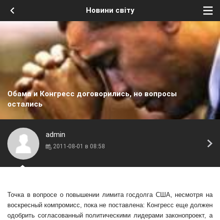
Новини світу
Обама и Конгресс договорились, но вопросы
остались
admin
2011-08-01 в 08:58
Точка в вопросе о повышении лимита госдолга США, несмотря на
воскресный компромисс, пока не поставлена: Конгресс еще должен
одобрить согласованный политическими
лидерами законопроект, а