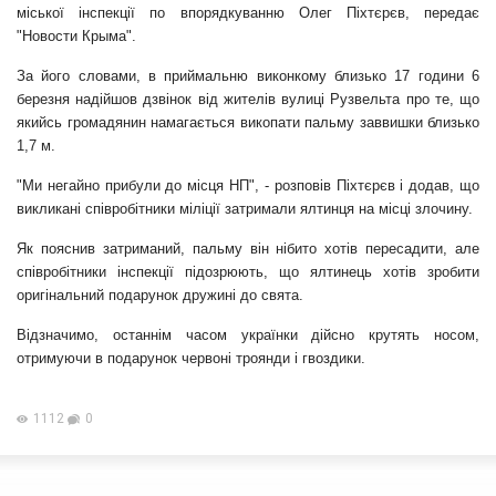
міської інспекції по впорядкуванню Олег Піхтєрєв, передає
"Новости Крыма".
За його словами, в приймальню виконкому близько 17 години 6
березня надійшов дзвінок від жителів вулиці Рузвельта про те, що
якийсь громадянин намагається викопати пальму заввишки близько
1,7 м.
"Ми негайно прибули до місця НП", - розповів Піхтєрєв і додав, що
викликані співробітники міліції затримали ялтинця на місці злочину.
Як пояснив затриманий, пальму він нібито хотів пересадити, але
співробітники інспекції підозрюють, що ялтинець хотів зробити
оригінальний подарунок дружині до свята.
Відзначимо, останнім часом українки дійсно крутять носом,
отримуючи в подарунок червоні троянди і гвоздики.
1112
0