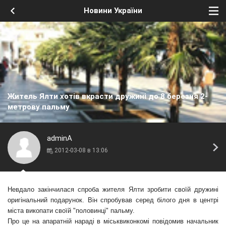
Новини України
Житель Ялти хотів вкрасти дружині до 8 березня 2-
метрову пальму
adminA
2012-03-08 в 13:06
Невдало закінчилася спроба жителя Ялти зробити своїй дружині
оригінальний подарунок. Він спробував серед білого дня в центрі
міста викопати своїй "половинці" пальму.
Про це на апаратній нараді в міськвиконкомі повідомив начальник