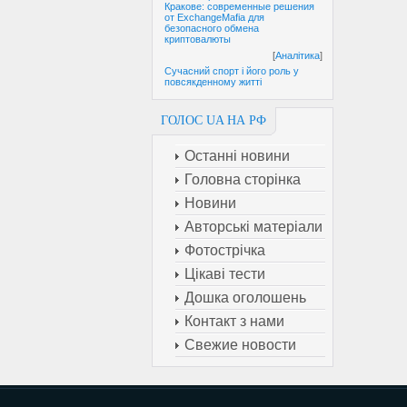
Кракове: современные решения
от ExchangeMafia для
безопасного обмена
криптовалюты
[
Аналітика
]
Сучасний спорт і його роль у
повсякденному житті
ГОЛОС UA НА РФ
Останні новини
Головна сторінка
Новини
Авторські матеріали
Фотострічка
Цікаві тести
Дошка оголошень
Контакт з нами
Свежие новости