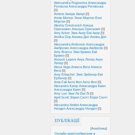
Aleksandra Rogowska Александра
Роговска Алєксандра Роговська
[0]
Amerie Амери Амері
[0]
Annie Morton Энни Мортон Енні
Мортон
[0]
Alesha Oreskovich Алеша
Орескович Альоша Оресковіч
[0]
Amy Acker Эми Акер Емі Акер
[0]
Annika Dop Анника Доп Анніка Доп
[0]
Alessandra Ambrosio Алессандра
Амброзио Алессандра Амброзіо
[0]
Amy Bracco Эми Бракко Емі
Бракко
[0]
Anouck Lepere Анук Лепер Анук
Лепер
[0]
Alexа Vega Алекса Вега Алекса
Вега
[0]
Amy Erbacher Эми Эрбачер Емі
Ербачер
[0]
Anta Fall Анта Фол Анта Фол
[0]
Alexandra Kamp Александра Камп
Алєксандра Камп
[0]
Amy Lee Эми Ли Емі Лі
[0]
April Scott Эприл Скотт Епріл Скотт
[0]
Alexandra Neldel Александра
Нелдел Алєксандра Нелдел
[0]
ПУБЛІКАЦІЇ
[
Аналітика
]
Онлайн-криптообменник в