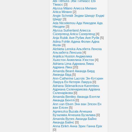
Abi Titmuss Эби Титмасс Ебі
Тімасс
[3]
Alyssa Milano Алисса Милано
Аліса Мілано
[2]
Angie Schmidt Энджи Шмидт Енджі
Шмідт
[3]
Ada Nicodemou Ада Никодем Ада
Нікодем
[3]
Alyssa Sutherland Алисса
Сазерленд Аліса Сазерленд
[4]
Anja Rubik Аня Рубик Аня Рубік
[5]
Adina Fohlin Адина Фолин Адіна
Фолін
[3]
Alzbieta Lenska Альзбета Ленска
Альзабета Ленська
[4]
Anjelica Huston Анджелика
Хьюстон Анжелина Х'юстон
[4]
Adriana Lima Адриана Лима
Адріана Ліма
[20]
Amanda Beard Аманда Бирд
Аманда Бірд
[5]
Ann-Catherine Lacroix Эн-Кэтэрин
Лакруа Ен-Кетерін Лакруа
[0]
Adriana Sklenarikova-Karembeu
Адриана Скленарикова Адріана
Скленарікова
[0]
Amanda Bentley Аманда Бэнтли
Аманда Бентлі
[0]
Ann van Elsen Энн ван Элсен Ен
ван Елсен
[5]
Agnieszka Buzala Агнешка
Бузалава Агнешка Бузалава
[0]
Amanda Bynes Аманда Байнс
Аманда Байнс
[0]
Anna Eirikh Анна Эрих Ганна Еріх
[0]