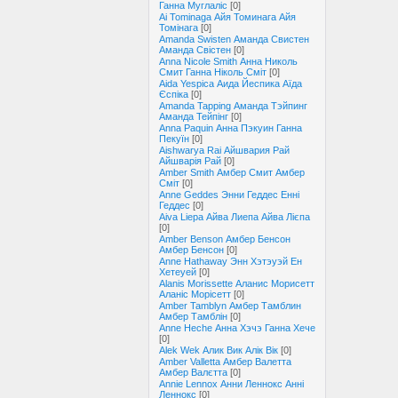
Ганна Муглаліс
[0]
Ai Tominaga Айя Томинага Айя
Томінага
[0]
Amanda Swisten Аманда Свистен
Аманда Свістен
[0]
Anna Nicole Smith Анна Николь
Смит Ганна Ніколь Сміт
[0]
Aida Yespica Аида Йеспика Аїда
Єспіка
[0]
Amanda Tapping Аманда Тэйпинг
Аманда Тейпінг
[0]
Anna Paquin Анна Пэкуин Ганна
Пекуїн
[0]
Aishwarya Rai Айшвария Рай
Айшварія Рай
[0]
Amber Smith Амбер Смит Амбер
Сміт
[0]
Anne Geddes Энни Геддес Енні
Геддес
[0]
Aiva Liepa Айва Лиепа Айва Лієпа
[0]
Amber Benson Амбер Бенсон
Амбер Бенсон
[0]
Anne Hathaway Энн Хэтэуэй Ен
Хетеуей
[0]
Alanis Morissette Аланис Морисетт
Аланіс Морісетт
[0]
Amber Tamblyn Амбер Тамблин
Амбер Тамблін
[0]
Anne Heche Анна Хэчэ Ганна Хече
[0]
Alek Wek Алик Вик Алік Вік
[0]
Amber Valletta Амбер Валетта
Амбер Валєтта
[0]
Annie Lennox Анни Леннокс Анні
Леннокс
[0]