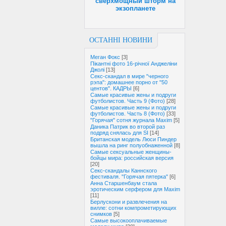
сверхмощный шторм на
экзопланете
ОСТАННІ НОВИНИ
Меган Фокс
[3]
Пікантні фото 16-річної Анджеліни
Джолі
[13]
Секс-скандал в мире "черного
рэпа": домашнее порно от "50
центов". КАДРЫ
[6]
Самые красивые жены и подруги
футболистов. Часть 9 (Фото)
[28]
Самые красивые жены и подруги
футболистов. Часть 8 (Фото)
[33]
"Горячая" сотня журнала Maxim
[5]
Даника Патрик во второй раз
подряд снялась для SI
[14]
Британская модель Люси Пиндер
вышла на ринг полуобнаженной
[8]
Самые сексуальные женщины-
бойцы мира: российская версия
[20]
Секс-скандалы Каннского
фестиваля. "Горячая пятерка"
[6]
Анна Старшенбаум стала
эротическим серфером для Maxim
[11]
Берлускони и развлечения на
вилле: cотни компрометирующих
снимков
[5]
Самые высокооплачиваемые