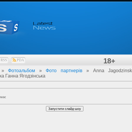
18+
RSS
PDA
»
Фотоальбом
»
Фото партнерів
» Anna Jagodzins
ка Ганна Ягодзінська
емає