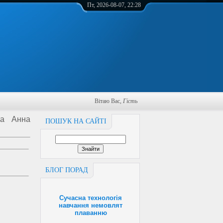
Пт, 2026-08-07, 22:28
Вітаю Вас
,
Гість
ka Анна
ПОШУК НА САЙТІ
БЛОГ ПОРАД
Сучасна технологія
навчання немовлят
плаванню