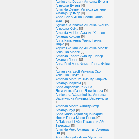
Agnieszka Dygant Агнежка Дугант
Агнешка Дугант
[0]
Amanda Detmer Аманда Детмер
Аманда Детмер
[0]
Anna Falchi Анна Фалчи Ганна
Фалчі
[0]
Agnieszka Kisicka Агнежка Кисика
Агнешка Кісіка
[0]
Amanda Holden Аманда Холден
Аманда Холден
[0]
Anna Faris Анна Фарис Ганна
Фаріс
[0]
Agnieszka Maciag Агнежка Масяк
Агнешка Масяк
[0]
Amanda Lepore Аманда Лепор
Аманда Лепор
[0]
Anna Friel Анна Фриэл Ганна Фріел
[0]
Agnieszka Szott Агнежка Скотт
Агнешка Скотт
[0]
Amanda Marcum Аманда Маркам
Аманда Маркам
[0]
Anna Jagodzinska Анна
Ягодзинска Ганна Ягодзінська
[0]
Agnieszka Warachulska Агнежка
Варачулска Агнешка Варачулска
[0]
Amanda Moore Аманда Мур
Аманда Мур
[0]
Anna Maria Jopek Анна Мария
Йопек Ганна Марія Йопек
[0]
Ai Takahashi Айя Такахаши Айя
Такахаші
[0]
Amanda Peet Аманда Пит Аманда
Піт
[0]
Anna Mouglalis Анна Муглалис