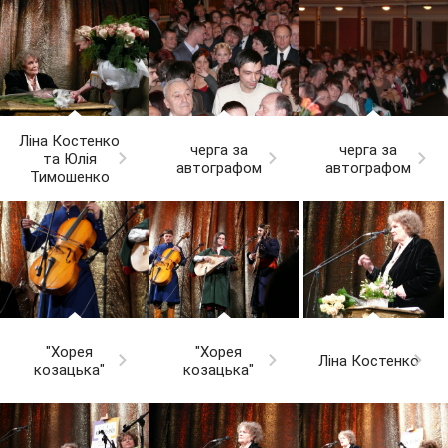
Ліна Костенко
черга за
черга за
та Юлія
автографом
автографом
Тимошенко
"Хорея
"Хорея
Ліна Костенко
козацька"
козацька"