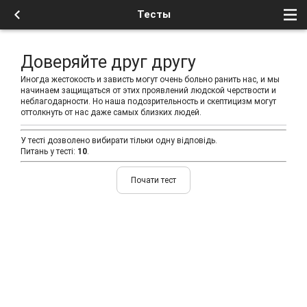
Тесты
Доверяйте друг другу
Иногда жестокость и зависть могут очень больно ранить нас, и мы
начинаем защищаться от этих проявлений людской черствости и
неблагодарности. Но наша подозрительность и скептицизм могут
оттолкнуть от нас даже самых близких людей.
У тесті дозволено вибирати тільки одну відповідь.
Питань у тесті:
10
.