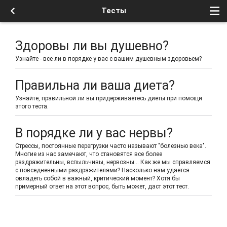
Тесты
Здоровы ли вы душевно?
Узнайте - все ли в порядке у вас с вашим душевным здоровьем?
Правильна ли ваша диета?
Узнайте, правильной ли вы придерживаетесь диеты при помощи
этого теста.
В порядке ли у вас нервы?
Стрессы, постоянные перегрузки часто называют "болезнью века".
Многие из нас замечают, что становятся все более
раздражительны, вспыльчивы, нервозны... Как же мы справляемся
с повседневными раздражителями? Насколько нам удается
овладеть собой в важный, критический момент? Хотя бы
примерный ответ на этот вопрос, быть может, даст этот тест.