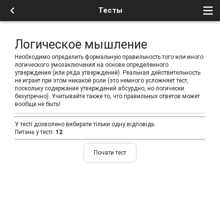
Тесты
Логическое мышление
Необходимо определить формальную правильность того или иного
логического умозаключения на основе определенного
утверждения (или ряда утверждений). Реальная действительность
не играет при этом никакой роли (это немного усложняет тест,
поскольку содержание утверждений абсурдно, но логически
безупречно). Учитывайте также то, что правильных ответов может
вообще не быть!
У тесті дозволено вибирати тільки одну відповідь.
Питань у тесті:
12
.