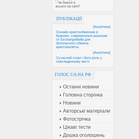
- Чи боюся я
всього на світі?
ПУБЛІКАЦІЇ
[
Аналітика
]
Онлайн-криптообменник в
Кракове: современные решения
от ExchangeMafia для
безопасного обмена
криптовалюты
[
Аналітика
]
Сучасний спорт і його роль у
повсякденному житті
ГОЛОС UA НА РФ
Останні новини
Головна сторінка
Новини
Авторські матеріали
Фотострічка
Цікаві тести
Дошка оголошень