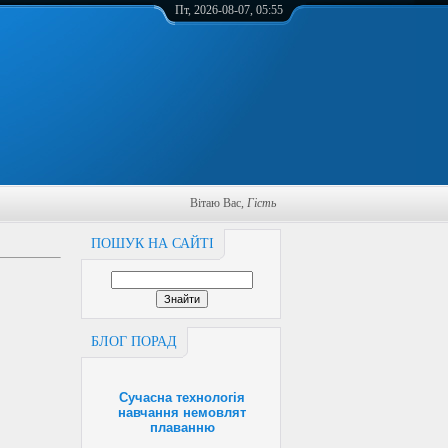
Пт, 2026-08-07, 05:55
Вітаю Вас
,
Гість
ПОШУК НА САЙТІ
БЛОГ ПОРАД
Сучасна технологія
навчання немовлят
плаванню