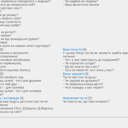
ви правильно поводитися з людьми?
- Чи надійна ви людина?
итеся до неприємностей?
- Ваші артистичні нахили
й для вас секс?
?
ви до ризику?
и любите себе?
ашу сумісність
ний ваш вибір?
ь за метал?
а любов?
 ви від громадської думки?
овіка
и грати на нервах свого партнера?
[5]
Ваші почуття
[4]
поможуть визначити:
У цьому блоці тестів ви зможете знайти відпо
спілкування;
питання:
очатківця мільйонера;
- Чи є у вас пристрасть до подорожей?
ть керівництва;
- Чи хороші ви сусіди?
хати;
- Що ви знаєте про секс?
 бути вашому бізнесу.
- Туга за ніжністю: чи є вона у вас?
[5]
Ваше здоров'я
[3]
для сімейних пар:
Тести про тіло та душу:
ваш шлюб - тест для дружини
- Чи здорові ви душевно?
то твій друг ...
- Чи правильна ваша дієта?
ст - для чоловіка
- Чи в порядку у вас нерви?
аш шлюб - тест для чоловіка
ви?
ку і мотивацію
[3]
Жартівливі тести
[2]
ці вам будуть доступні такі тести:
Чи знаєте ви, що таке Інтернет?
слення
хвалення (Тест Д.Крауна і Д.Марлоу)
всього на світі?