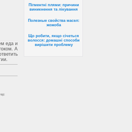
Пігментні плями: причини
виникнення та лікування
Полезные свойства масел:
жожоба
Що робити, якщо січеться
волосся: домашні способи
ем еда и
вирішити проблему
током. А
ответить
гии.
тер: