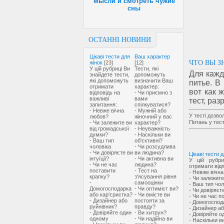
мысли и смотреть чужие
сны
ОСТАННІ НОВИНИ
Цікаві тести для
Ваш характер
ЧТО ВЫ З
жінок
[23]
[12]
У цій рубриці Ви
Тести, які
Для кажд
знайдете тести,
допоможуть
які допоможуть
визначити Ваш
питье. В
отримати
характер:
вот как 
відповідь на
- Чи приємно з
важливі
вами
тест, ра
запитання:
спілкуватися?
- Невже вічна
- Мужній або
У тесті дозво
любов?
жіночний у вас
Питань у тест
- Чи залежите ви
характер?
від громадської
- Неуважність
думки?
- Наскільки ви
- Ваш тип
об'єктивні?
чоловіка
- Чи розсудлива
- Чи довіряєте ви
ви людина?
Цікаві тести д
інтуїції?
- Чи активна ви
У цій рубри
- Чи не час
людина?
отримати відп
поставити
- Тест на
- Невже вічн
крапку?
з'ясування рівня
- Чи залежите
-
самооцінки
- Ваш тип чол
Домогосподарка
- Чи оптиміст ви?
- Чи довіряєте
або кар'єристка?
- Чи вмієте ви
- Чи не час п
- Дизайнер або
постояти за
- Домогоспод
руйнівник?
правду?
- Дизайнер аб
- Довіряйте один
- Ви хитрун?
- Довіряйте 
одному
- Чи надійна ви
- Наскільки в