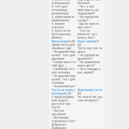
спілкування;
питання:
2. тест для
- Чи є у вас
початківця
пристрасть до
мільйонера;
подорожей?
3. ефективність
- Чи хороші ви
керівництва;
сусіди?
4. вміння
- Що ви знаєте
слухати;
про секс?
5. Бути чи не
- Туга за
бути вашому
ніжністю: чи є
бізнесу.
вона у вас?
Ваша родина
[5]
Ваше здоров'я
Цікаві тести для
[3]
сімейних пар:
Тести про тіло та
- Чи вдалий ваш
душу:
шлюб - тест для
- Чи здорові ви
дружини
душевно?
- Скажи мені хто
- Чи правильна
твій друг ...
ваша дієта?
- Сімейний тест -
- Чи в порядку у
для чоловіка
вас нерви?
- Чи вдалий ваш
шлюб - тест для
чоловіка
- Чи ревниві ви?
Тести на логіку і
Жартівливі тести
мотивацію
[3]
[2]
У даній рубриці
Чи знаєте ви, що
вам будуть
таке Інтернет?
доступні такі
тести:
- Логічне
мислення
- Мотивація
схвалення (Тест
Д.Крауна і
Д.Марлоу)