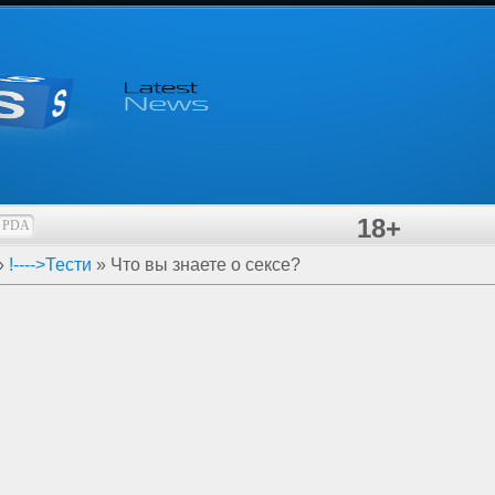
18+
PDA
»
!--
-->Тести
» Что вы знаете о сексе?