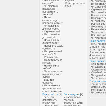
- Наскільки ви
людина?
- Чи вмієте 
сучасні?
- Ваші артистичні
- Як ви став
- Чи вмієте ви
нахили
- Чи важливи
правильно
- Стримані ви
поводитися з
- Чи схильні 
людьми?
- Наскільки в
- Як ви
- Перевірте в
ставитеся до
- Чи правиль
неприємностей?
- Ревниві ви?
- Чи важливий
- Люди гинут
для вас секс?
- Невже вічн
- Стримані ви?
- Чи залежите
- Чи схильні ви
- Ваш тип чол
до ризику?
- Чи любите в
- Наскільки ви
Ваша робота
любите себе?
Тести, які до
- Перевірте вашу
1. Ваш стиль 
сумісність
2. тест для п
- Чи правильний
3. ефективніс
ваш вибір?
4. вміння слу
- Ревниві ви?
5. Бути чи не
- Люди гинуть за
Ваша родина
метал?
Цікаві тести 
- Невже вічна
- Чи вдалий 
любов?
- Скажи мені х
- Чи залежите ви
- Сімейний те
від громадської
- Чи вдалий в
думки?
- Чи ревниві 
- Ваш тип
Тести на логі
чоловіка
У даній рубри
- Чи любите ви
- Логічне ми
грати на нервах
- Мотивація с
свого партнера?
- Чи боюся я 
Ваша робота
[5]
Ваші почуття
[4]
Тести, які
У цьому блоці
допоможуть
тестів ви
визначити:
зможете знайти
1. Ваш стиль
відповіді на такі