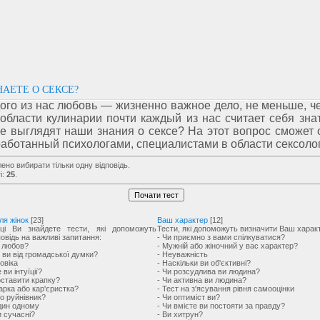
НАЕТЕ О СЕКСЕ?
ого из нас любовь — жизненно важное дело, не меньше, ч
 области кулинарии почти каждый из нас считает себя зна
же выглядят наши знания о сексе? На этот вопрос сможет 
зработанный психологами, специалистами в области сексоло
лено вибирати тільки одну відповідь.
і:
25
.
ля жінок
[23]
Ваш характер
[12]
ці Ви знайдете тести, які допоможуть
Тести, які допоможуть визначити Ваш харак
овідь на важливі запитання:
- Чи приємно з вами спілкуватися?
а любов?
- Мужній або жіночний у вас характер?
 ви від громадської думки?
- Неуважність
овіка
- Наскільки ви об'єктивні?
 ви інтуїції?
- Чи розсудлива ви людина?
оставити крапку?
- Чи активна ви людина?
арка або кар'єристка?
- Тест на з'ясування рівня самооцінки
о руйнівник?
- Чи оптиміст ви?
один одному
- Чи вмієте ви постояти за правду?
и сучасні?
- Ви хитрун?