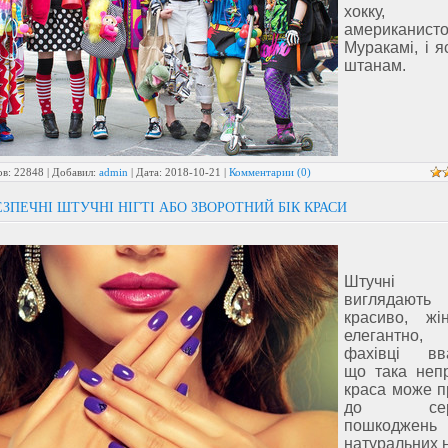
хокку
американист
Муракамі, і 
штанам.
в: 22848 | Добавил:
admin
| Дата:
2018-10-21
|
Комментарии (0)
ЗПЕЧНІ ШТУЧНІ НІГТІ АБО ЗВОРОТНИЙ БІК КРАСИ
Штучні 
виглядают
красиво, жі
елегантн
фахівці вв
що така неп
краса може п
до серй
пошкоджень
натуральних ні