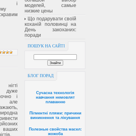
, і
моделей, самые
ому
низкие цены
яскравим
Що подарувати своїй
коханій половинці на
День закоханих:
поради
ПОШУК НА САЙТІ
БЛОГ ПОРАД
нігті
ь дуже
Сучасна технологія
ночно і
навчання немовлят
о, але
плаванню
ажають,
риродна
Пігментні плями: причини
виникнення та лікування
ривести
озних
 ваших
Полезные свойства масел:
жожоба
гтів.