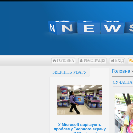
ГОЛОВНА
РЕЄСТРАЦІЯ
ВХІД
Головна
ЗВЕРНІТЬ УВАГУ
СУЧАСНА
У Microsoft вирішують
проблему "чорного екрану