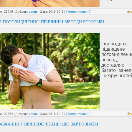
в: 25316 | Добавил:
admin
| Дата:
2018-10-21
|
Комментарии (0)
Е ПОТОВИДІЛЕННЯ: ПРИЧИНИ І МЕТОДИ БОРОТЬБИ
Гіпергідр
підвищене
потовиділен
розлад,
доставляє
багато занеп
і незручносте
в: 22584 | Добавил:
admin
| Дата:
2018-10-21
|
Комментарии (0)
АВЧАННЯ У ВЕЛИКОБРИТАНІЇ: ЩО ВАРТО ЗНАТИ