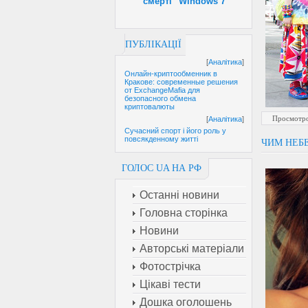
смерті" Windows 7
ПУБЛІКАЦІЇ
[
Аналітика
]
Онлайн-криптообменник в
Кракове: современные решения
от ExchangeMafia для
безопасного обмена
криптовалюты
Просмотро
[
Аналітика
]
Сучасний спорт і його роль у
повсякденному житті
ЧИМ НЕБЕ
ГОЛОС UA НА РФ
Останні новини
Головна сторінка
Новини
Авторські матеріали
Фотострічка
Цікаві тести
Дошка оголошень