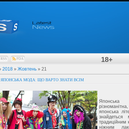
18+
RSS
PDA
»
2018
»
Жовтень
»
21
 ЯПОНСЬКА МОДА: ЩО ВАРТО ЗНАТИ ВСІМ
Японська
різноманітн
японська літ
знайдеться 
традиційним к
ніжним лак