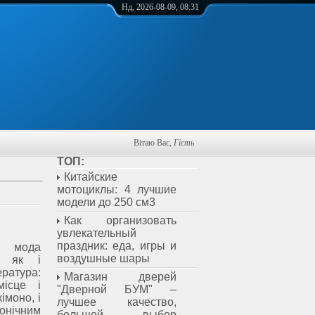
Нд, 2026-08-09, 08:31
Вітаю Вас
,
Гість
ТОП:
Китайские
мотоциклы: 4 лучшие
модели до 250 см3
Как организовать
увлекательный
праздник: еда, игры и
 мода
воздушные шары
а, як і
ература:
Магазин дверей
місце і
"Дверной БУМ" –
імоно, і
лучшее качество,
онічним
большой выбор