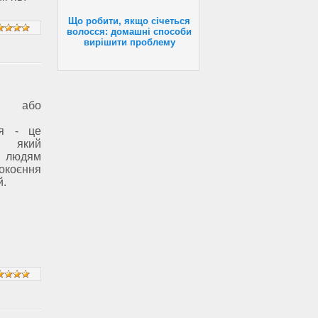
Що робити, якщо січеться
волосся: домашні способи
вирішити проблему
оз або
ня - це
 який
 людям
окоєння
й.