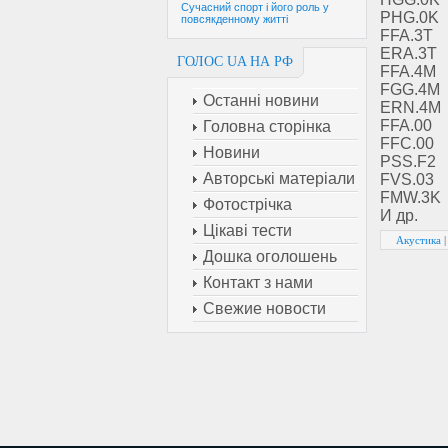
Сучасний спорт і його роль у
PHG.0K
повсякденному житті
FFA.3T
ERA.3T
ГОЛОС UA НА РФ
FFA.4M
FGG.4M
Останні новини
ERN.4M
FFA.00
Головна сторінка
FFC.00
Новини
PSS.F2
Авторські матеріали
FVS.03
FMW.3K
Фотострічка
И др.
Цікаві тести
Акустика
Дошка оголошень
Контакт з нами
Свежие новости