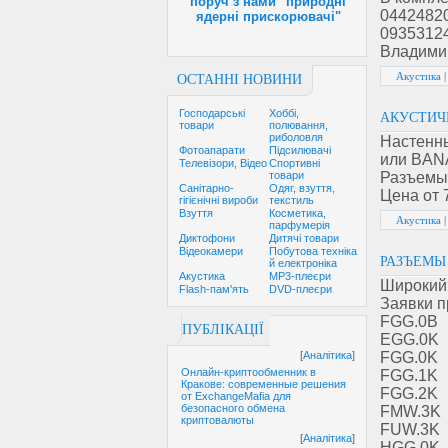
поруч з нами "природні
0442482
ядерні прискорювачі"
0935312
Владими
Акустика
ОСТАННІ НОВИНИ
Господарські
Хоббі,
АКУСТИЧ
товари
полювання,
риболовля
Настенны
Фотоапарати
Підсилювачі
или BAN
Телевізори, Відео
Спортивні
Разъемы 
товари
Санітарно-
Одяг, взуття,
Цена от 
гігієнічні вироби
текстиль
Взуття
Косметика,
Акустика
парфумерія
Диктофони
Дитячі товари
Відеокамери
Побутова техніка
РАЗЪЕМЫ
й електроніка
Акустика
MP3-плеєри
Широкий
Flash-пам'ять
DVD-плеєри
Заявки п
FGG.0B
ПУБЛІКАЦІЇ
EGG.0K
FGG.0K
[
Аналітика
]
Онлайн-криптообменник в
FGG.1K
Кракове: современные решения
FGG.2K
от ExchangeMafia для
безопасного обмена
FMW.3K
криптовалюты
FUW.3K
[
Аналітика
]
HGG.0K