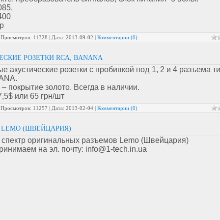
085,
400
р
|
Просмотров:
11328
|
Дата:
2013-09-02
|
Комментарии (0)
ЕСКИЕ РОЗЕТКИ RCA, BANANA
е акустические розетки с пробивкой под 1, 2 и 4 разъема 
ANA.
– покрытие золото. Всегда в наличии.
7,5$ или 65 грн/шт
|
Просмотров:
11257
|
Дата:
2013-02-04
|
Комментарии (0)
 LEMO (ШВЕЙЦАРИЯ)
 спектр оригинальных разъемов Lemo (Швейцария)
ринимаем на эл. почту: info@1-tech.in.ua