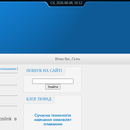
Сб, 2026-08-08, 10:12
Вітаю Вас
,
Гість
оголошення
]
ПОШУК НА САЙТІ
БЛОГ ПОРАД
Сучасна технологія
slink в
навчання немовлят
плаванню