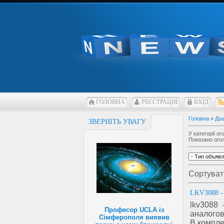
ГОЛОВНА
РЕЄСТРАЦІЯ
ВХІД
Головна
»
До
ЗВЕРНІТЬ УВАГУ
У категорії о
Показано ого
Сортуват
LKV3088
lkv3088 
Професор UCLA із
аналогов
Сімферополя виявив
В компле