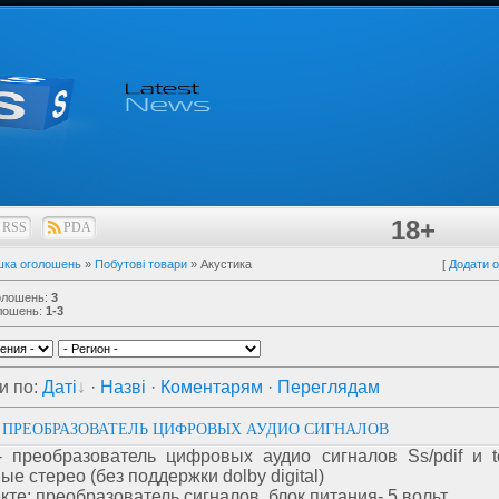
18+
RSS
PDA
шка оголошень
»
Побутові товари
» Акустика
[
Додати 
голошень
:
3
лошень
:
1-3
и по
:
Даті
·
Назві
·
Коментарям
·
Переглядам
 - ПРЕОБРАЗОВАТЕЛЬ ЦИФРОВЫХ АУДИО СИГНАЛОВ
- преобразователь цифровых аудио сигналов Ss/pdif и to
ые стерео (без поддержки dolby digital)
кте: преобразователь сигналов, блок питания- 5 вольт.