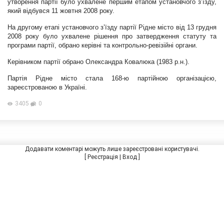
утворення партії
було ухвалене першим етапом установчого з’їзду,
який відбувся 11 жовтня 2008 року.
На другому етапі установчого з’їзду партії
Рідне місто
від 13 грудня
2008 року було ухвалене рішення про
затвердження статуту
та
програми партії, обрано керівні та контрольно-ревізійні органи.
Керівником партії обрано Олександра Ковалюка (1983 р.н.).
Партія
Рідне місто
стала 168-ю партійною організацією,
зареєстрованою в Україні.
3405
0
Додавати коментарі можуть лише зареєстровані користувачі.
[
Реєстрація
|
Вход
]