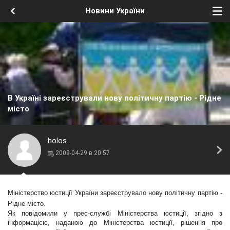
Новини України
В Україні зареєстрували нову політичну партію - Рідне
місто
holos
2009-04-29 в 20:57
Міністерство юстиції України
зареєструвало нову політичну партію
-
Рідне місто.
Як повідомили у прес-службі Міністерства юстиції, згідно з
інформацією, наданою до Міністерства юстиції, рішення про