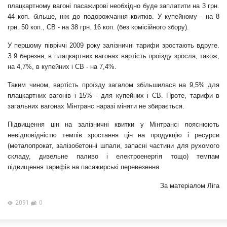
плацкартному вагоні пасажирові необхідно буде заплатити на 3 грн.
44 коп. більше, ніж до подорожчання квитків. У купейному - на 8
грн. 50 коп., СВ - на 38 грн. 16 коп. (без комісійного збору).
У першому півріччі 2009 року залізничні тарифи зростають вдруге.
З 9 березня, в плацкартних вагонах вартість проїзду зросла, також,
на 4,7%, в купейних і СВ - на 7,4%.
Таким чином, вартість проїзду загалом збільшилася на 9,5% для
плацкартних вагонів і 15% - для купейних і СВ. Проте, тарифи в
загальних вагонах Мінтранс наразі міняти не збирається.
Підвищення цін на залізничні квитки у Мінтрансі пояснюють
невідповідністю темпів зростання цін на продукцію і ресурси
(металопрокат, залізобетонні шпали, запасні частини для рухомого
складу, дизельне паливо і електроенергія тощо) темпам
підвищення тарифів на пасажирські перевезення.
За матеріалом
Ліга
2091
0