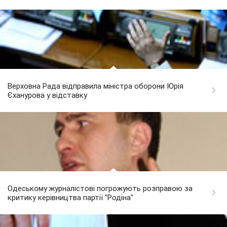
Верховна Рада відправила міністра оборони Юрія
Єханурова у відставку
Одеському журналістові погрожують розправою за
критику керівництва партії "Родіна"