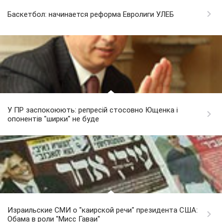
Баскетбол: начинается реформа Евролиги УЛЕБ
У ПР заспокоюють: репресій стосовно Ющенка і
опонентів "ширки" не буде
Израильские СМИ о "каирской речи" президента США:
Обама в роли "Мисс Гаваи"