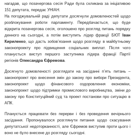
нагадав, що позачергова сесія Ради була скликана за ініціативою
151 депутата, передає
УНІАН
.
На погоджувальній раді депутати досягнули домовленостей щодо
розблокування роботи парламенту. Передбачається, що буде
відкрита позачергова сесія, оголошено про розгляд питань порядку
денного на сьогодні, а потім виступить лідер фракції БЮТ
Іван
Кириленко
, що дасть зобов’язання щодо розгляду в майбутньому
законопроекту про підвищення соціальних виплат. Після чого
планується виступ першого заступника лідера фракції Партії
регіонів
Олександра Єфремова
.
Досягнуто домовленості розглядати на засіданні п’ять питань –
законопроект про внесення змін до закону про вибори Президента,
законопроект щодо фінансового оздоровлення економіки,
законопроект щодо підтримки промислового виробництва, зміни до
закону про Конституційний суд та проект постанови про ситуацію в
АПК.
Планується працювати без перерви і без проведення вечірнього
засідання. Пропонувалося розглянути питання щодо скасування
депутатської недоторканності, але Єфремов виступив проти цього і
воно не було внесене до розгляду сьогодні.