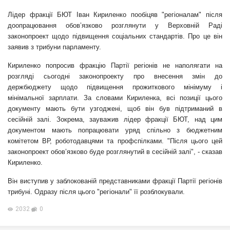
Лідер фракції БЮТ Іван Кириленко пообіцяв "регіоналам" після
доопрацювання обов’язково розглянути у Верховній Раді
законопроект щодо підвищення соціальних стандартів. Про це він
заявив з трибуни парламенту.
Кириленко попросив фракцію Партії регіонів не наполягати на
розгляді сьогодні законопроекту про внесення змін до
держбюджету щодо підвищення прожиткового мінімуму і
мінімальної зарплати. За словами Кириленка, всі позиції цього
документу мають бути узгоджені, щоб він був підтриманий в
сесійній залі. Зокрема, зауважив лідер фракції БЮТ, над цим
документом мають попрацювати уряд спільно з бюджетним
комітетом ВР, роботодавцями та профспілками. "Після цього цей
законопроект обов’язково буде розглянутий в сесійній залі", - сказав
Кириленко.
Він виступив у заблокованій представниками фракції Партії регіонів
трибуні. Одразу після цього "регіонали" її розблокували.
2032
0