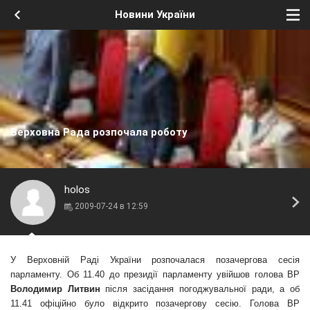
Новини України
Верховна Рада розпочала роботу
holos
2009-07-24 в 12:59
У Верховній Раді України розпочалася позачергова сесія
парламенту. Об 11.40 до президії парламенту увійшов голова ВР
Володимир Литвин
після засідання погоджувальної ради, а об
11.41 офіційно було відкрито позачергову сесію. Голова ВР