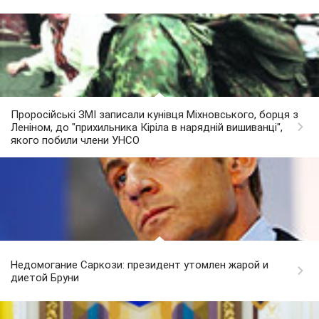
Проросійські ЗМІ записали кунівця Міхновського, борця з
Леніном, до "прихильника Кіріла в нарядній вишиванці",
якого побили члени УНСО
Недомогание Саркози: президент утомлен жарой и
диетой Бруни