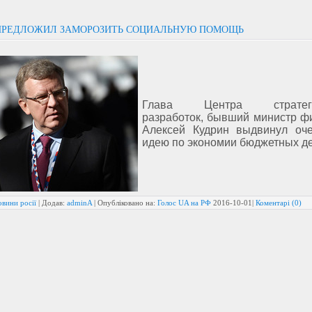
ПРЕДЛОЖИЛ ЗАМОРОЗИТЬ СОЦИАЛЬНУЮ ПОМОЩЬ
Глава Центра стратеги
разработок, бывший министр ф
Алексей Кудрин выдвинул оч
идею по экономии бюджетных де
вини росії
| Додав:
adminA
| Опубліковано на:
Голос UA на РФ
2016-10-01
|
Коментарі (0)