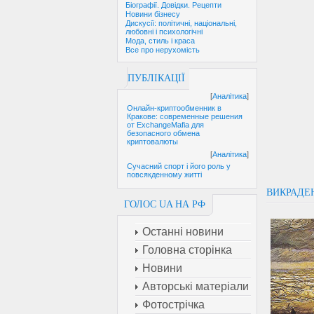
Біографії. Довідки. Рецепти
Новини бізнесу
Дискусії: політичні, національні,
любовні і психологічні
Мода, стиль і краса
Все про нерухомість
ПУБЛІКАЦІЇ
[
Аналітика
]
Онлайн-криптообменник в
Кракове: современные решения
от ExchangeMafia для
безопасного обмена
криптовалюты
[
Аналітика
]
Сучасний спорт і його роль у
повсякденному житті
ВИКРАДЕН
ГОЛОС UA НА РФ
Останні новини
Головна сторінка
Новини
Авторські матеріали
Фотострічка