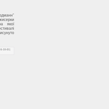
Ердманн"
жисерки
ра якої
естивалі
исунуто
16-10-01
|