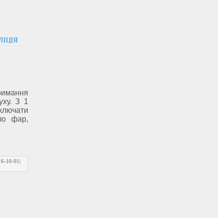
ЛІЦІЯ
имання
ху. З 1
включати
ло фар,
16-10-01
|