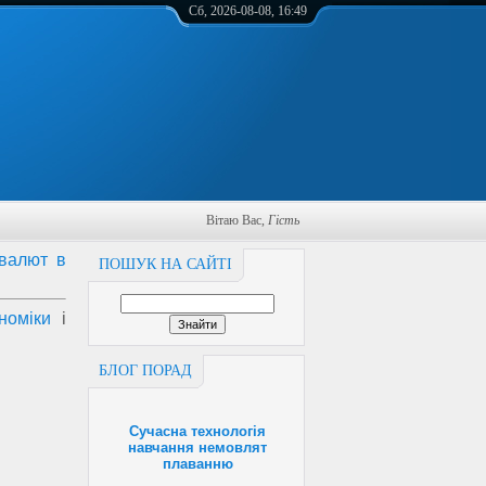
Сб, 2026-08-08, 16:49
Вітаю Вас
,
Гість
 валют в
ПОШУК НА САЙТІ
номіки
і
БЛОГ ПОРАД
Сучасна технологія
навчання немовлят
плаванню