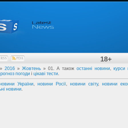
18+
RSS
PDA
»
2016
»
Жовтень
»
01
. А також
останні новини
,
курси
прогноз погоди
і
цікаві тести
.
новини України
,
новини Росії
,
новини світу
,
новини еко
ьні новини
.