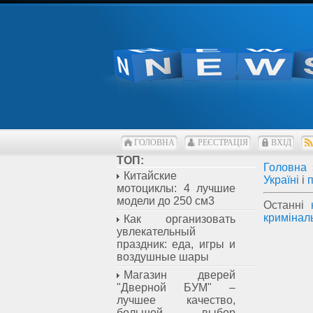
ГОЛОВНА
РЕЄСТРАЦІЯ
ВХІД
ТОП:
Головна
Китайские
Україні
і
мотоциклы: 4 лучшие
модели до 250 см3
Останні
кримінал
Как организовать
увлекательный
праздник: еда, игры и
воздушные шары
Магазин дверей
"Дверной БУМ" –
лучшее качество,
большой выбор