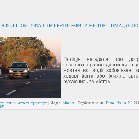
НЯ ВОДІЇ ЗОБОВ'ЯЗАНІ ВМИКАТИ ФАРИ ЗА МІСТОМ - НАГАДУЄ ПО
Поліція нагадала про дотр
сезонних правил дорожнього ру
жовтня всі водії зобов'язані 
ходові вогні або ближнє світ
рухаючись за містом.
втоновини: авто та транспорт
| Додав:
adminA
| Опубліковано на:
Голос UA на РФ
20
(0)