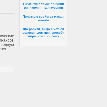
Пігментні плями: причини
виникнення та лікування
Полезные свойства масел:
жожоба
Що робити, якщо січеться
волосся: домашні способи
ческих
вирішити проблему
инансов
ередную
нег.