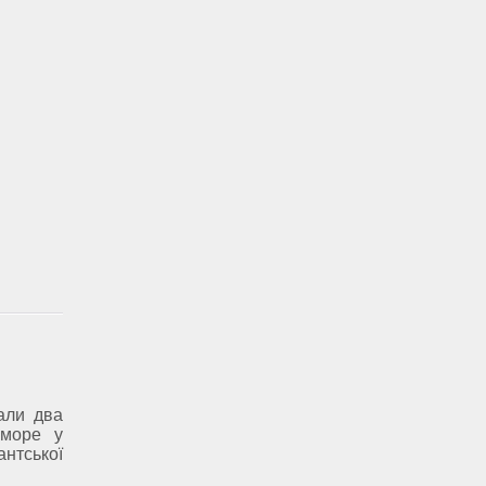
али два
 море у
антської