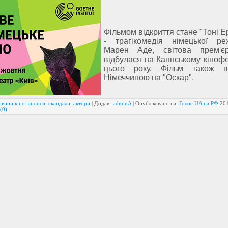
Фільмом відкриття стане "Тоні 
- трагікомедія німецької ре
Марен Аде, світова прем'є
відбулася на Каннському кіноф
цього року. Фільм також в
Німеччиною на "Оскар".
вини кіно: анонси, скандали, актори
| Додав:
adminA
| Опубліковано на:
Голос UA на РФ
20
(0)