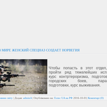
В МИРЕ ЖЕНСКИЙ СПЕЦНАЗ СОЗДАЕТ НОРВЕГИЯ
Чтобы попасть в этот отдел
пройти ряд тяжелейших исп
курс контртероризма, подгото
городских боев, параш
подготовки, курс выживания.
овини світу
| Додав:
adminA
| Опубліковано на:
Голос UA на РФ
2016-10-01
|
Коментарі (0)