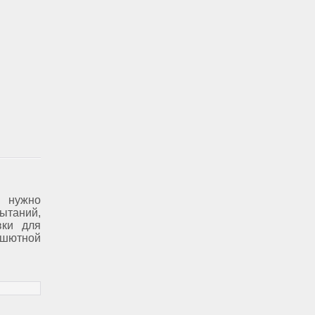
, нужно
ытаний,
вки для
ютной