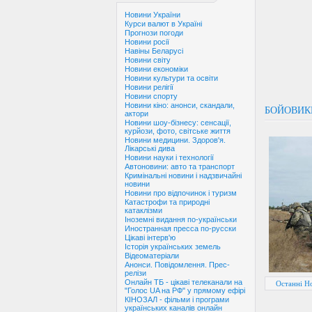
Новини України
Курси валют в Україні
Прогнози погоди
Новини росії
Навіны Беларусі
Новини світу
Новини економіки
Новини культури та освіти
Новини релігії
Новини спорту
Новини кіно: анонси, скандали,
БОЙОВИКИ
актори
Новини шоу-бізнесу: сенсації,
курйози, фото, світське життя
Новини медицини. Здоров'я.
Лікарські дива
Новини науки і технології
Автоновини: авто та транспорт
Кримінальні новини і надзвичайні
новини
Новини про відпочинок і туризм
Катастрофи та природні
катаклізми
Іноземні видання по-українськи
Иностранная пресса по-русски
Цікаві інтерв'ю
Історія українських земель
Відеоматеріали
Анонси. Повідомлення. Прес-
релізи
Онлайн ТБ - цікаві телеканали на
Останні Н
"Голос UA на РФ" у прямому ефірі
КІНОЗАЛ - фільми і програми
українських каналів онлайн