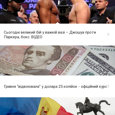
Сьогодні великий бій у важкій вазі – Джошуа проти
Паркера, бокс. ВІДЕО
Гривня "відвоювала" у долара 25 копійок - офіційний курс