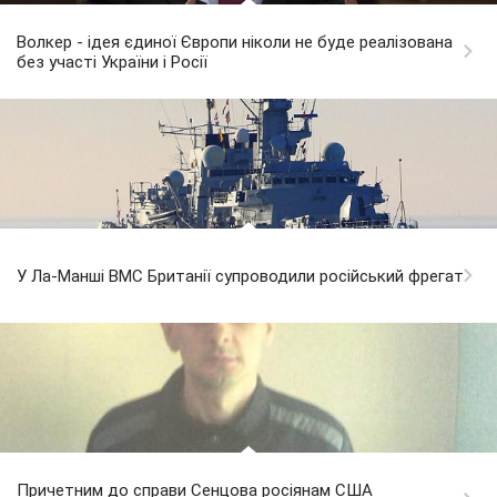
Волкер - ідея єдиної Європи ніколи не буде реалізована
без участі України і Росії
У Ла-Манші ВМС Британії супроводили російський фрегат
Причетним до справи Сенцова росіянам США