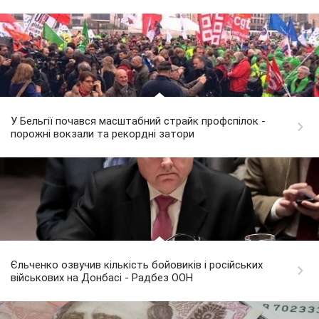
У Бельгії почався масштабний страйк профспілок -
порожні вокзали та рекордні затори
Єльченко озвучив кількість бойовиків і російських
військових на Донбасі - Радбез ООН