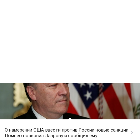
О намерении США ввести против России новые санкции
Помпео позвонил Лаврову и сообщил ему