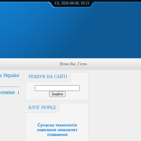
Сб, 2026-08-08, 18:13
Вітаю Вас
,
Гість
в Україні
ПОШУК НА САЙТІ
номіки
і
БЛОГ ПОРАД
Сучасна технологія
навчання немовлят
плаванню