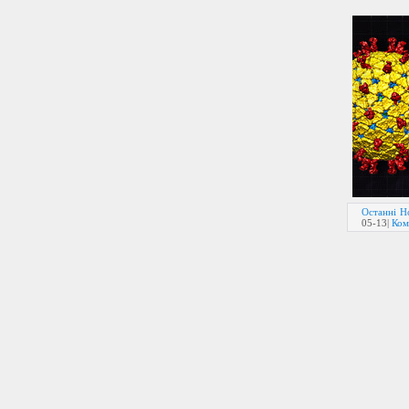
Останні Н
05-13
|
Ком