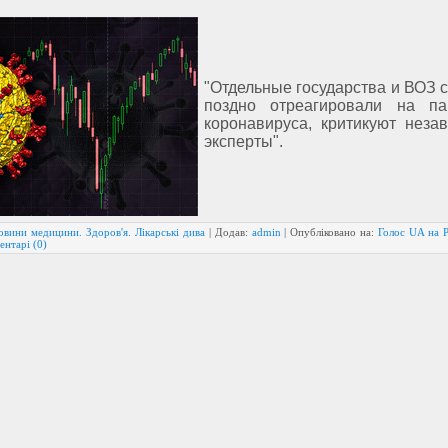
"Отдельные государства и ВОЗ 
поздно отреагировали на п
коронавируса, критикуют неза
эксперты".
овини медицини. Здоров'я. Лікарські дива
| Додав:
admin
| Опубліковано на:
Голос UA на 
ентарі (0)