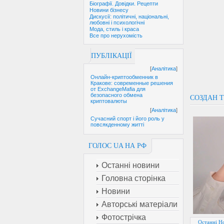
Біографії. Довідки. Рецепти
Новини бізнесу
Дискусії: політичні, національні,
любовні і психологічні
Мода, стиль і краса
Все про нерухомість
ПУБЛІКАЦІЇ
[
Аналітика
]
Онлайн-криптообменник в
Кракове: современные решения
от ExchangeMafia для
безопасного обмена
CОЗДАН 
криптовалюты
[
Аналітика
]
Сучасний спорт і його роль у
повсякденному житті
ГОЛОС UA НА РФ
Останні новини
Головна сторінка
Новини
Авторські матеріали
Фотострічка
Останні Но