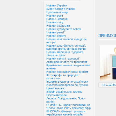
Новини України
Курси валют в Україні
Прогнози погоди
Новини росії
Навіны Беларусі
Новини світу
Новини економіки
Новини культури та освіти
Новини релігії
ПРЕИМУЩ
Новини спорту
Новини кіно: анонси, скандали,
актори
Новини шоу-бізнесу: сенсації,
курйози, фото, світське життя
Новини медицини. Здоров'я.
Лікарські дива
Новини науки і технології
Автоновини: авто та транспорт
Кримінальні новини і надзвичайні
новини
Новини про відпочинок і туризм
Катастрофи та природні
катаклізми
Іноземні видання по-українськи
Останні Н
Иностранная пресса по-русски
Цікаві інтерв'ю
Історія українських земель
Відеоматеріали
Анонси. Повідомлення. Прес-
релізи
Онлайн ТБ - цікаві телеканали на
"Голос UA на РФ" у прямому ефірі
КІНОЗАЛ - фільми і програми
українських каналів онлайн