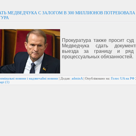
АТЬ МЕДВЕДЧУКА С ЗАЛОГОМ В 300 МИЛЛИОНОВ ПОТРЕБОВАЛА
ТУРА
Прокуратура также просит суд 
Медведчука сдать докумен
выезда за границу и ряд 
процессуальных обязанностей.
имінальні новини і надзвичайні новини
| Додав:
adminA
| Опубліковано на:
Голос UA на РФ
арі (1)