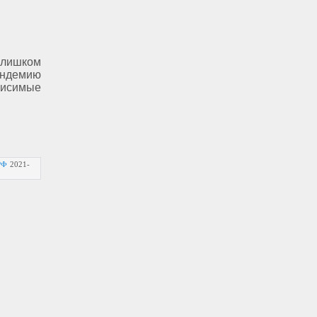
слишком
андемию
висимые
РФ
2021-