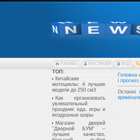
ГОЛОВНА
РЕЄСТРАЦІЯ
ВХІД
ТОП:
Головна
Китайские
і
прогноз
мотоциклы: 4 лучшие
модели до 250 см3
Останні
кримінал
Как организовать
увлекательный
праздник: еда, игры и
воздушные шары
Магазин дверей
"Дверной БУМ" –
лучшее качество,
большой выбор