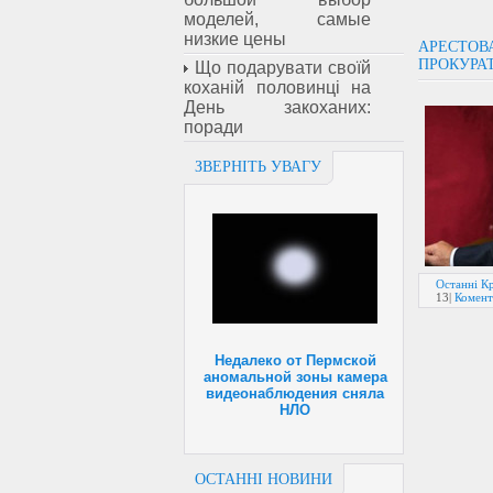
моделей, самые
низкие цены
АРЕСТОВ
ПРОКУРА
Що подарувати своїй
коханій половинці на
День закоханих:
поради
ЗВЕРНІТЬ УВАГУ
Останні Кр
13
|
Комент
Недалеко от Пермской
аномальной зоны камера
видеонаблюдения сняла
НЛО
ОСТАННІ НОВИНИ