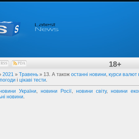
18+
RSS
PDA
»
2021
»
Травень
»
13
. А також
останні новини
,
курси валют 
 погоди
і
цікаві тести
.
новини України
,
новини Росії
,
новини світу
,
новини еко
ьні новини
.