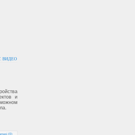
. ВИДЕО
ройства
ектов и
ожном
ла.
нтарі (0)