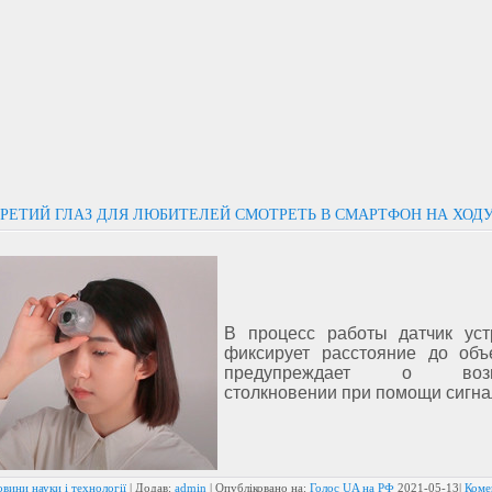
ТРЕТИЙ ГЛАЗ ДЛЯ ЛЮБИТЕЛЕЙ СМОТРЕТЬ В СМАРТФОН НА ХОДУ
В процесс работы датчик уст
фиксирует расстояние до объ
предупреждает о возм
столкновении при помощи сигна
вини науки і технології
| Додав:
admin
| Опубліковано на:
Голос UA на РФ
2021-05-13
|
Коме