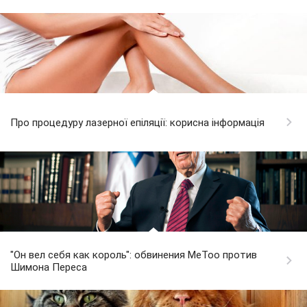
Про процедуру лазерної епіляції: корисна інформація
"Он вел себя как король": обвинения MeToo против
Шимона Переса