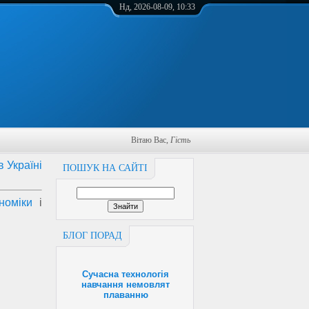
Нд, 2026-08-09, 10:33
Вітаю Вас
,
Гість
в Україні
ПОШУК НА САЙТІ
номіки
і
БЛОГ ПОРАД
Сучасна технологія
навчання немовлят
плаванню