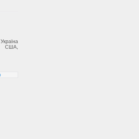
 Україна
і США,
)