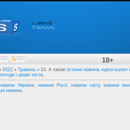
18+
RSS
PDA
»
2022
»
Травень
»
10
. А також
останні новини
,
курси валют 
 погоди
і
цікаві тести
.
новини України
,
новини Росії
,
новини світу
,
новини еко
ьні новини
.