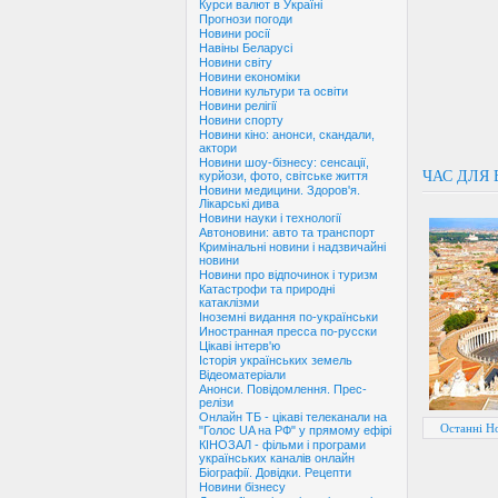
Курси валют в Україні
Прогнози погоди
Новини росії
Навіны Беларусі
Новини світу
Новини економіки
Новини культури та освіти
Новини релігії
Новини спорту
Новини кіно: анонси, скандали,
актори
Новини шоу-бізнесу: сенсації,
ЧАС ДЛЯ 
курйози, фото, світське життя
Новини медицини. Здоров'я.
Лікарські дива
Новини науки і технології
Автоновини: авто та транспорт
Кримінальні новини і надзвичайні
новини
Новини про відпочинок і туризм
Катастрофи та природні
катаклізми
Іноземні видання по-українськи
Иностранная пресса по-русски
Цікаві інтерв'ю
Історія українських земель
Відеоматеріали
Анонси. Повідомлення. Прес-
релізи
Онлайн ТБ - цікаві телеканали на
Останні Но
"Голос UA на РФ" у прямому ефірі
КІНОЗАЛ - фільми і програми
українських каналів онлайн
Біографії. Довідки. Рецепти
Новини бізнесу