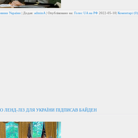
овини України
| Додав:
adminA
| Опубліковано на:
Голос UA на РФ
2022-05-10
|
Коментарі (0)
О ЛЕНД-ЛІЗ ДЛЯ УКРАЇНИ ПІДПИСАВ БАЙДЕН