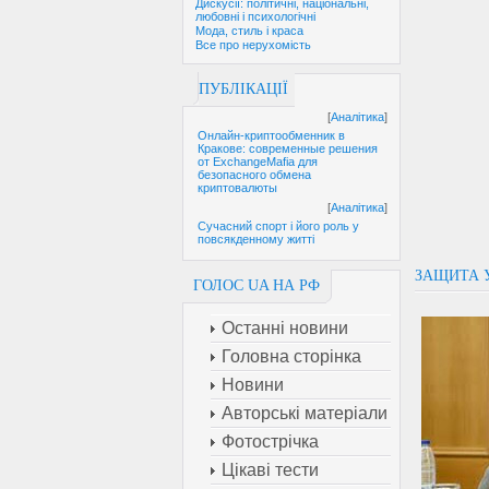
Дискусії: політичні, національні,
любовні і психологічні
Мода, стиль і краса
Все про нерухомість
ПУБЛІКАЦІЇ
[
Аналітика
]
Онлайн-криптообменник в
Кракове: современные решения
от ExchangeMafia для
безопасного обмена
криптовалюты
[
Аналітика
]
Сучасний спорт і його роль у
повсякденному житті
ЗАЩИТА 
ГОЛОС UA НА РФ
Останні новини
Головна сторінка
Новини
Авторські матеріали
Фотострічка
Цікаві тести