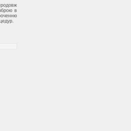
родовж
зброю в
ченню
цедур.