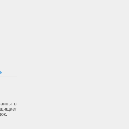
Ь
раины в
ащищает
ок.