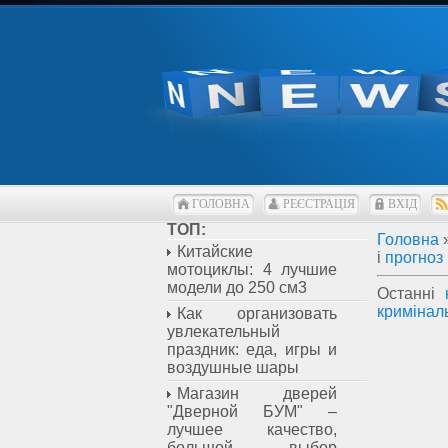
ГОЛОВНА
РЕЄСТРАЦІЯ
ВХІД
ТОП:
Головна
Китайские
і
прогноз
мотоциклы: 4 лучшие
модели до 250 см3
Останні
кримінал
Как организовать
увлекательный
праздник: еда, игры и
воздушные шары
Магазин дверей
"Дверной БУМ" –
лучшее качество,
большой выбор