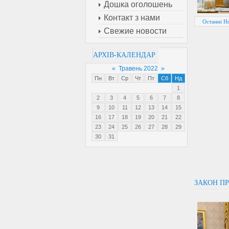
Дошка оголошень
Контакт з нами
Останні Н
Свежие новости
АРХІВ-КАЛЕНДАР
«
Травень 2022
»
Пн
Вт
Ср
Чт
Пт
Сб
Нд
1
2
3
4
5
6
7
8
9
10
11
12
13
14
15
16
17
18
19
20
21
22
23
24
25
26
27
28
29
30
31
ЗАКОН ПР