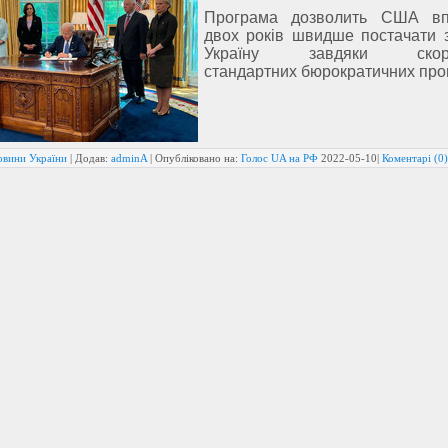
Програма дозволить США вп
двох років швидше постачати 
Україну завдяки скоро
стандартних бюрократичних про
овини України
| Додав:
adminA
| Опубліковано на:
Голос UA на РФ
2022-05-10
|
Коментарі (0)