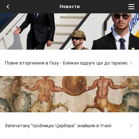
Новости
Повне вторгнення в Газу - Блінкен вдруге їде до Ізраїлю
Запечатану "гробницю Цербера" знайшли в Італії