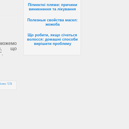
Пігментні плями: причини
виникнення та лікування
Полезные свойства масел:
жожоба
Що робити, якщо січеться
волосся: домашні способи
 можемо
вирішити проблему
ти, що
".
Голос UA