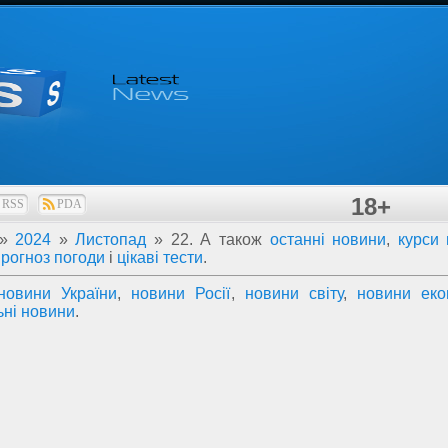
18+
RSS
PDA
»
2024
»
Листопад
»
22
. А також
останні новини
,
курси
прогноз погоди
і
цікаві тести
.
новини України
,
новини Росії
,
новини світу
,
новини еко
ьні новини
.