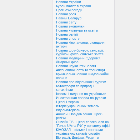
Новини України
Курси валют в Україні
Прогнози погоди
Новини росії
Навіны Беларусі
Новини світу
Новини економіки
Новини культури та освіти
Новини релігії
Новини спорту
Новини кіно: анонси, скандали,
актори
Новини шоу-бізнесу: сенсації,
курйози, фото, світське життя
Новини медицини. Здоров'я.
Лікарські дива
Новини науки і технології
Автоновини: авто та транспорт
Кримінальні новини і надзвичайні
новини
Новини про відпочинок і туризм
Катастрофи та природні
катаклізми
Іноземні видання по-українськи
Иностранная пресса по-русски
Цікаві інтерв'ю
Історія українських земель
Відеоматеріали
Анонси. Повідомлення. Прес-
релізи
Онлайн ТБ - цікаві телеканали на
"Голос UA на РФ" у прямому ефірі
КІНОЗАЛ - фільми і програми
українських каналів онлайн
Біографії. Довідки. Рецепти