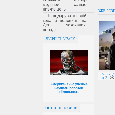
моделей, самые
низкие цены
ВЖЕ РОЗП
Що подарувати своїй
коханій половинці на
День закоханих:
поради
ЗВЕРНІТЬ УВАГУ
Останні Ди
на РФ
202
Американские ученые
научили роботов
обманывать
ОСТАННІ НОВИНИ