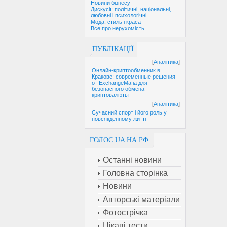
Новини бізнесу
Дискусії: політичні, національні,
любовні і психологічні
Мода, стиль і краса
Все про нерухомість
ПУБЛІКАЦІЇ
[
Аналітика
]
Онлайн-криптообменник в
Кракове: современные решения
от ExchangeMafia для
безопасного обмена
криптовалюты
[
Аналітика
]
Сучасний спорт і його роль у
повсякденному житті
ГОЛОС UA НА РФ
Останні новини
Головна сторінка
Новини
Авторські матеріали
Фотострічка
Цікаві тести