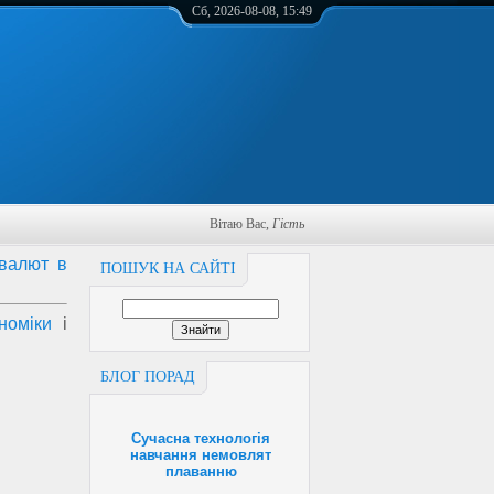
Сб, 2026-08-08, 15:49
Вітаю Вас
,
Гість
 валют в
ПОШУК НА САЙТІ
номіки
і
БЛОГ ПОРАД
Сучасна технологія
навчання немовлят
плаванню