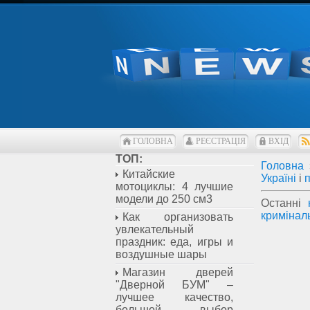
ГОЛОВНА
РЕЄСТРАЦІЯ
ВХІД
ТОП:
Головна
Китайские
Україні
і
мотоциклы: 4 лучшие
модели до 250 см3
Останні
кримінал
Как организовать
увлекательный
праздник: еда, игры и
воздушные шары
Магазин дверей
"Дверной БУМ" –
лучшее качество,
большой выбор