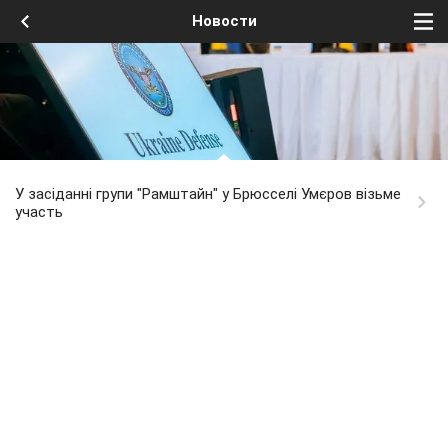
Новости
У засіданні групи "Рамштайн" у Брюсселі Умєров візьме
участь