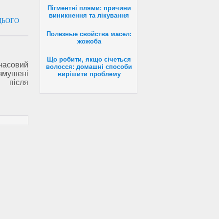
Пігментні плями: причини
виникнення та лікування
ЦЬОГО
Полезные свойства масел:
жожоба
Що робити, якщо січеться
асовий
волосся: домашні способи
 змушені
вирішити проблему
 після