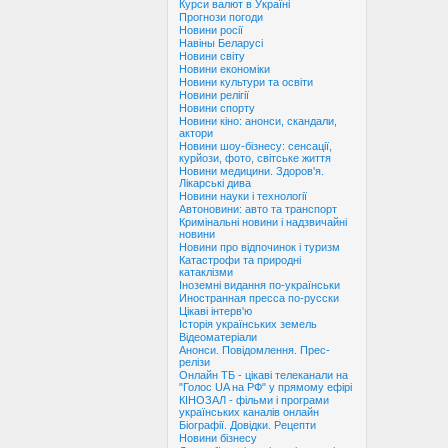
Курси валют в Україні
Прогнози погоди
Новини росії
Навіны Беларусі
Новини світу
Новини економіки
Новини культури та освіти
Новини релігії
Новини спорту
Новини кіно: анонси, скандали,
актори
Новини шоу-бізнесу: сенсації,
курйози, фото, світське життя
Новини медицини. Здоров'я.
Лікарські дива
Новини науки і технології
Автоновини: авто та транспорт
Кримінальні новини і надзвичайні
новини
Новини про відпочинок і туризм
Катастрофи та природні
катаклізми
Іноземні видання по-українськи
Иностранная пресса по-русски
Цікаві інтерв'ю
Історія українських земель
Відеоматеріали
Анонси. Повідомлення. Прес-
релізи
Онлайн ТБ - цікаві телеканали на
"Голос UA на РФ" у прямому ефірі
КІНОЗАЛ - фільми і програми
українських каналів онлайн
Біографії. Довідки. Рецепти
Новини бізнесу