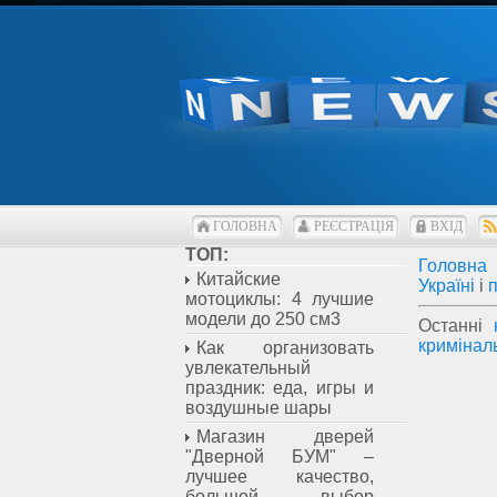
ГОЛОВНА
РЕЄСТРАЦІЯ
ВХІД
ТОП:
Головна
Китайские
Україні
і
мотоциклы: 4 лучшие
модели до 250 см3
Останні
кримінал
Как организовать
увлекательный
праздник: еда, игры и
воздушные шары
Магазин дверей
"Дверной БУМ" –
лучшее качество,
большой выбор