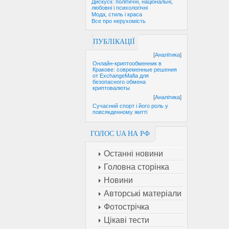
Дискусії: політичні, національні,
любовні і психологічні
Мода, стиль і краса
Все про нерухомість
ПУБЛІКАЦІЇ
[
Аналітика
]
Онлайн-криптообменник в
Кракове: современные решения
от ExchangeMafia для
безопасного обмена
криптовалюты
[
Аналітика
]
Сучасний спорт і його роль у
повсякденному житті
ГОЛОС UA НА РФ
Останні новини
Головна сторінка
Новини
Авторські матеріали
Фотострічка
Цікаві тести