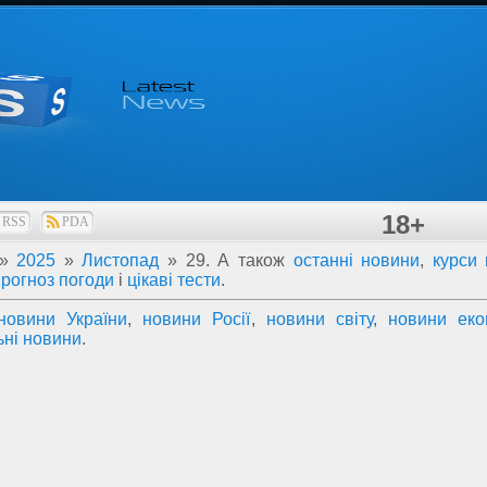
18+
RSS
PDA
»
2025
»
Листопад
»
29
. А також
останні новини
,
курси
прогноз погоди
і
цікаві тести
.
новини України
,
новини Росії
,
новини світу
,
новини еко
ьні новини
.