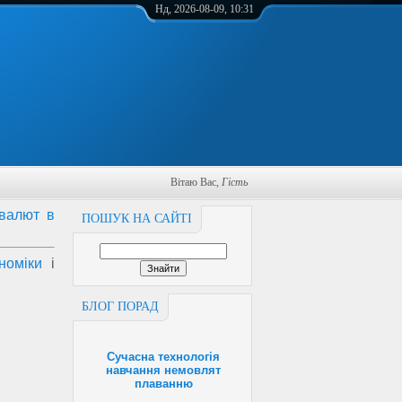
Нд, 2026-08-09, 10:31
Вітаю Вас
,
Гість
 валют в
ПОШУК НА САЙТІ
номіки
і
БЛОГ ПОРАД
Сучасна технологія
навчання немовлят
плаванню