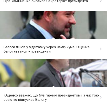
Віра Ульянченко очолила Секретаріат президента
Балога пішов у відставку через намір кума Ющенка
балотуватися у президенти
Ющенко вважає, що був гарним президентом і з чистою
совістю відпускає Балогу