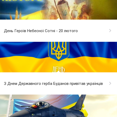
День Героїв Небесної Сотні - 20 лютого
З Днем Державного герба Буданов привітав українців