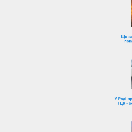
Що за
пок
У Раді п
ТЦК - б