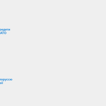
редити
НАТО
ілоруссю
ії