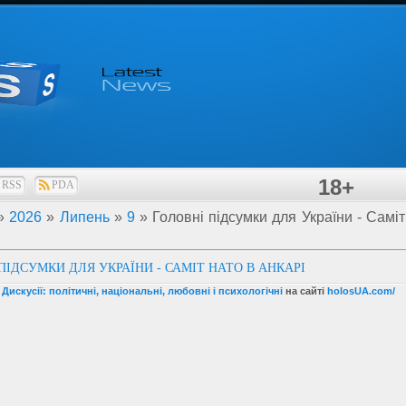
18+
RSS
PDA
»
2026
»
Липень
»
9
» Головні підсумки для України - Самі
ПІДСУМКИ ДЛЯ УКРАЇНИ - САМІТ НАТО В АНКАРІ
 Дискусії: політичні, національні, любовні і психологічні
на сайті
holosUA.com/