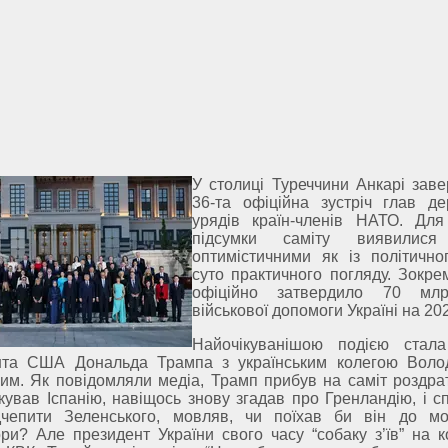
У столиці Туреччини Анкарі зав
36-та офіційна зустріч глав д
урядів країн-членів НАТО. Для
підсумки саміту виявилися
оптимістичними як із політичног
суто практичного погляду. Зокр
офіційно затвердило 70 мл
військової допомоги Україні на 202
Найочікуванішою подією стала
нта США Дональда Трампа з українським колегою Вол
им. Як повідомляли медіа, Трамп прибув на саміт роздра
кував Іспанію, навіщось знову згадав про Гренландію, і с
дчепити Зеленського, мовляв, чи поїхав би він до м
ри? Але президент України свого часу “собаку з’їв” на к