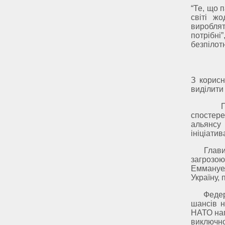
“Те, що 
світі ж
виробля
потрібні
безпілотн
З корисн
виділити 
По-пер
спостер
альянсу 
ініціатив
Глави д
загрозою
Еммануел
Україну,
Федерал
шансів н
НАТО нап
виключно 