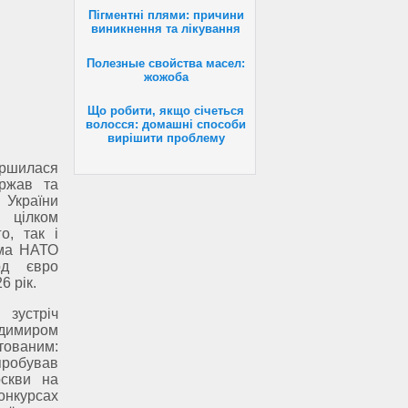
Пігментні плями: причини
виникнення та лікування
Полезные свойства масел:
жожоба
Що робити, якщо січеться
волосся: домашні способи
вирішити проблему
ершилася
ержав та
 України
 цілком
о, так і
ема НАТО
рд євро
6 рік.
 зустріч
одимиром
тованим:
пробував
оскви на
онкурсах