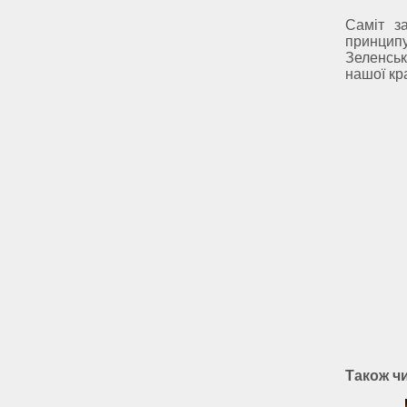
Саміт з
принцип
Зеленськ
нашої кр
Також ч