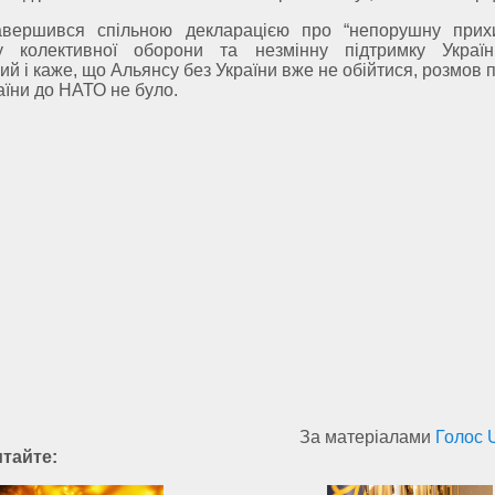
авершився спільною декларацією про “непорушну прихи
у колективної оборони та незмінну підтримку Украї
ий і каже, що Альянсу без України вже не обійтися, розмов 
аїни до НАТО не було.
За матеріалами
Голос 
итайте: