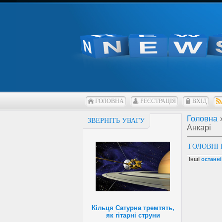
ГОЛОВНА
РЕЄСТРАЦІЯ
ВХІД
Головна
ЗВЕРНІТЬ УВАГУ
Анкарі
ГОЛОВНІ 
Інші
останні
Кільця Сатурна тремтять,
як гітарні струни