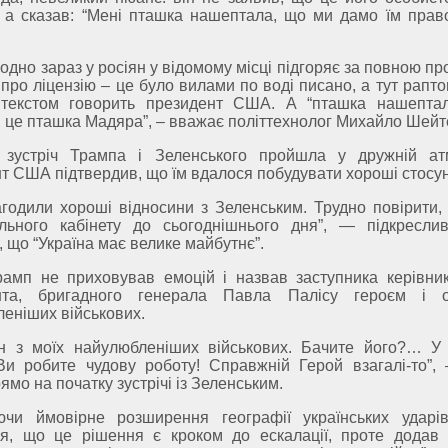
 а сказав: “Мені пташка нашептала, що ми дамо їм прав
 одно зараз у росіян у відомому місці підгоряє за повною п
про ліцензію – це було вилами по воді писано, а тут рапт
текстом говорить президент США. А “пташка нашептал
, це пташка Мадяра”, – вважає політтехнолог Михайло Шейт
 зустріч Трампа і Зеленського пройшла у дружній ат
т США підтвердив, що їм вдалося побудувати хороші стосун
годили хороші відносини з Зеленським. Трудно повірити,
льного кабінету до сьогоднішнього дня”, — підкресли
 що “Україна має велике майбутнє”.
рамп не приховував емоцій і назвав заступника керівни
нта, бригадного генерала Павла Палісу героєм і 
еніших військових.
ин з моїх найулюбленіших військових. Бачите його?… У
и робите чудову роботу! Справжній Герой взагалі-то”, 
ямо на початку зустрічі із Зеленським.
ючи ймовірне розширення географії українських ударі
ся, що це рішення є кроком до ескалації, проте додав