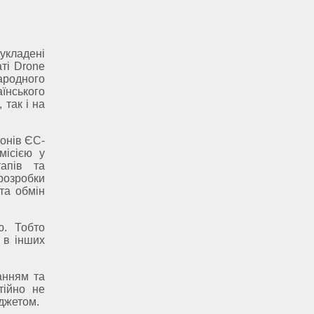
укладені
ті Drone
ародного
аїнського
 так і на
ронів ЄС-
місією у
апів та
розробки
та обмін
ю. Тобто
 в інших
анням та
тійно не
джетом.