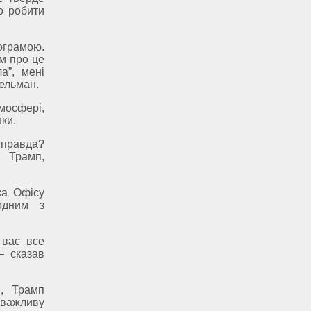
о робити
рограмою.
ом про це
а”, мені
ельман.
мосфері,
ки.
 правда?
в Трамп,
ка Офісу
одним з
 вас все
– сказав
в, Трамп
 важливу