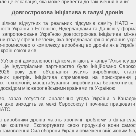
але це ескалація, яка може привести до закінчення війни”.
Довгострокова ініціатива в галузі дронів
 цілком відчутних та реальних підсумків саміту НАТО – 
ості України з Естонією, Нідерландами та Данією у форма
 запропонована Україною довгострокова ініціатива міжн
тництва у сфері безпеки, яка передбачає фінансування укр
-промислового комплексу, виробництво дронів як в Україні,
 країн-союзників.
. Ув'язнені домовленості цілком лягають у канву "Альянсу д
. Це індустріальне партнерство було ініційовано Євроко
2026 року для об'єднання зусиль виробників, старт
ійних центрів. Ініціатива спрямована на прискорення 
х технологій, масштабування виробництва безпілотників 
досвідом між європейськими країнами та Україною.
во, зараз готується аналогічна угода України з Канадо
ця вже виходить за межі Євросоюзу і починає працювати
НАТО.
кі виробники дронів мають хронічні проблеми з фінансув
ими коштами. Експортувати свою продукцію вони самос
а замовлення Сил оборони України обмежені військовим бю