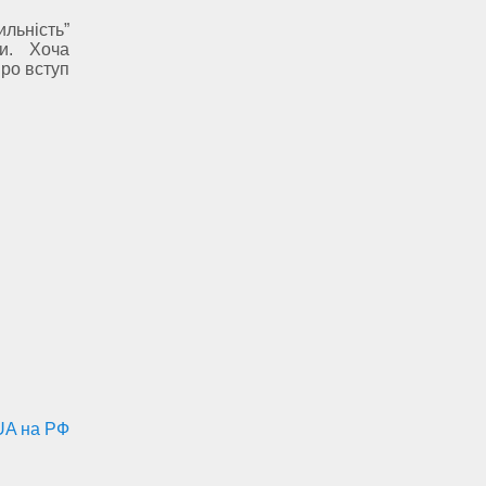
льність”
ни. Хоча
про вступ
UA на РФ