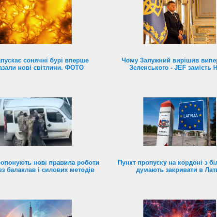
пускає сонячні бурі вперше
Чому Залужний вирішив випе
азали нові світлини. ФОТО
Зеленського - JEF замість 
ропонують нові правила роботи
Пункт пропуску на кордоні з б
ез балаклав і силових методів
думають закривати в Латв