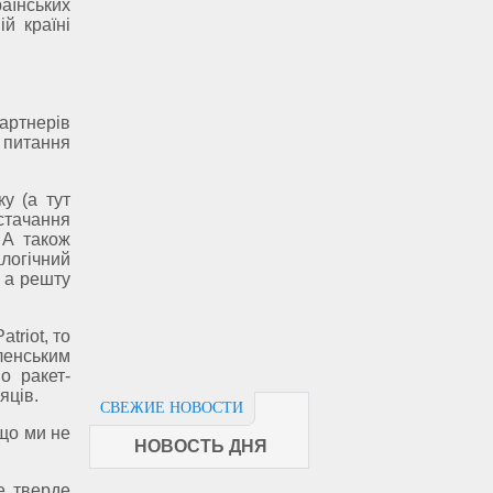
раїнських
й країні
артнерів
 питання
у (а тут
стачання
 А також
логічний
 а решту
triot, то
ленським
о ракет-
яців.
СВЕЖИЕ НОВОСТИ
 що ми не
НОВОСТЬ ДНЯ
е тверде