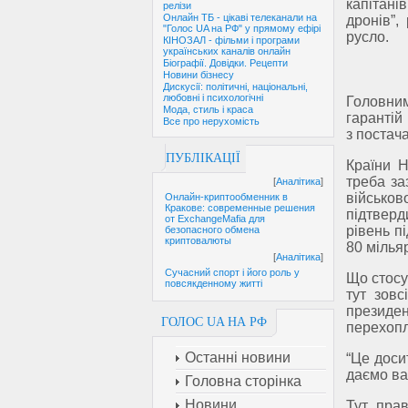
капітані
релізи
Онлайн ТБ - цікаві телеканали на
дронів”,
"Голос UA на РФ" у прямому ефірі
русло.
КІНОЗАЛ - фільми і програми
українських каналів онлайн
Біографії. Довідки. Рецепти
Новини бізнесу
Дискусії: політичні, національні,
любовні і психологічні
Головни
Мода, стиль і краса
гарантій
Все про нерухомість
з постач
ПУБЛІКАЦІЇ
Країни Н
треба за
[
Аналітика
]
військов
Онлайн-криптообменник в
Кракове: современные решения
підтверд
от ExchangeMafia для
рівень п
безопасного обмена
криптовалюты
80 мільяр
[
Аналітика
]
Сучасний спорт і його роль у
Що стосу
повсякденному житті
тут зовс
президе
ГОЛОС UA НА РФ
перехопл
Останні новини
“Це доси
даємо ва
Головна сторінка
Новини
Тут, пра