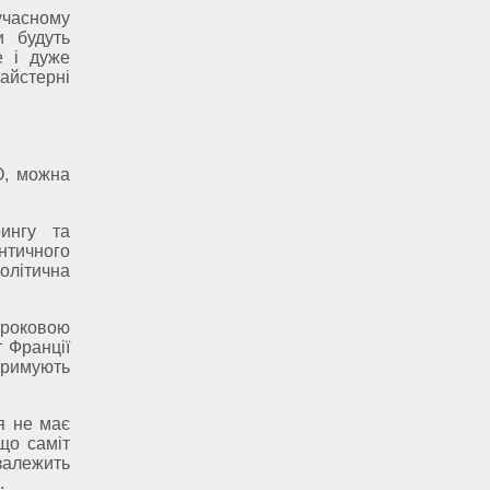
сучасному
и будуть
е і дуже
айстерні
О, можна
ингу та
нтичного
олітична
троковою
т Франції
тримують
я не має
що саміт
 залежить
.