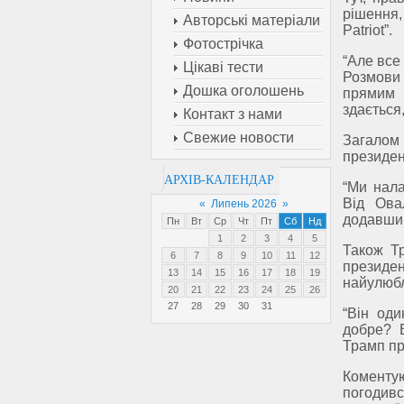
рішення,
Авторські матеріали
Patriot”.
Фотострічка
“Але все
Цікаві тести
Розмови 
Дошка оголошень
прямим 
здається
Контакт з нами
Свежие новости
Загалом
президен
АРХІВ-КАЛЕНДАР
“Ми нала
Від Ова
«
Липень 2026
»
додавши,
Пн
Вт
Ср
Чт
Пт
Сб
Нд
1
2
3
4
5
Також Т
6
7
8
9
10
11
12
президе
13
14
15
16
17
18
19
найулюбл
20
21
22
23
24
25
26
27
28
29
30
31
“Він од
добре? В
Трамп пр
Коменту
погодив