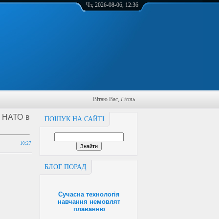
Чт, 2026-08-06, 12:36
Вітаю Вас
,
Гість
т НАТО в
ПОШУК НА САЙТІ
10:27
БЛОГ ПОРАД
Сучасна технологія
навчання немовлят
плаванню