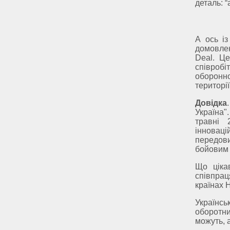
деталь: “
А ось із
домовлен
Deal. Це
співробі
оборонно
території
Довідка
Україна"
травні 
інновац
передови
бойовим 
Що ціка
співпра
країнах 
Українсь
оборотн
можуть, 