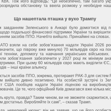
в КВК. Тож його відповідь: “Це небезпечно, там багато ук
 розрядила обстановку та ввела розмову у необхідне наші
Що нашептала пташка у вухо Трампу
м завданням Зеленського в Анкарі було домогтися від п
 щодо подальшої фінансової підтримки України та вирішити
анням засобів ППО. Начебто вийшло. Принаймні на словах.
АТО взяли на себе зобов’язання надати Україні 2026 рок
значити, що півроку вже минуло) 70 мільярдів євро на по
ої техніки, допомогу та навчання українських військових.
или зобов’язання забезпечити у 2027 році як мінімум ана
ідтримки. При цьому 60 мільярдів євро мають виділити ЄС,
дів – інші країни альянсу.
ється засобів ППО, зокрема, протиракет PAK-3 для систем Pa
ім вийшло дивно позитивно. На особистій зустрічі із Зе
нт США пообіцяв надати Україні ліцензію на виробництв
ювачів. Це те, чого офіційний Київ домагався вже кілька міс
ть круто, правда? Таким чином, ви не зможете скаржитися,
м достатньо. Виробляйте їх самі”, – сказав Трамп.
вда, невеликий нюанс: він не заявив, що це його особист