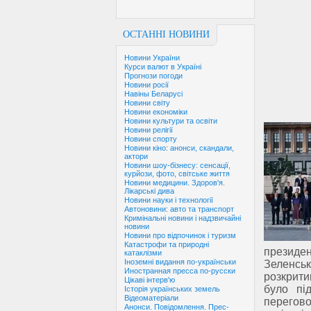
ОСТАННІ НОВИНИ
Новини України
Курси валют в Україні
Прогнози погоди
Новини росії
Навіны Беларусі
Новини світу
Новини економіки
Новини культури та освіти
Новини релігії
Новини спорту
Новини кіно: анонси, скандали,
актори
Новини шоу-бізнесу: сенсації,
курйози, фото, світське життя
Новини медицини. Здоров'я.
Лікарські дива
Новини науки і технології
Автоновини: авто та транспорт
Кримінальні новини і надзвичайні
новини
Новини про відпочинок і туризм
Катастрофи та природні
президе
катаклізми
Іноземні видання по-українськи
Зеленськ
Иностранная пресса по-русски
розкрити
Цікаві інтерв'ю
було пі
Історія українських земель
Відеоматеріали
перегово
Анонси. Повідомлення. Прес-