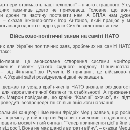
партнери отримають наші технології – нічого страшного. У 
одних таємниць довго не приховаєш. Головне, що вон
ти дрони та частину постачати нам. А БПЛА нам дуж
”, – сказав інженер-оптик Ігор Антонов, який працює у м
ої авіації одного із підрозділів Сил безпілотних систем.
Військово-політичні заяви на саміті НАТО
их для України політичних заяв, зроблених на саміті НАТ
таке:
ше, це анонсоване створення системи монітор
еження вздовж усього східного кордону Північноатла
– від Фінляндії до Румунії. В принципі, це військово-п
а. А Україні зайві розвідувальні дані не завадять.
ержав та урядів країн-членів НАТО визнали рф довгос
 для євроатлантичної безпеки та стабільності. А президен
ь Макрон повідомив, що країни “Коаліції охочих”, які під
 проведуть безпрецедентні спільні військові навчання.
ьний канцлер Німеччини Фрідріх Мерц заявив, що росі
а перемогу у війні проти України і висловив сподівання, 
равить москві чіткий сигнал. “Тепер припинення цієї війни
від росії. Вона не має шансів виграти війну”, – сказав Мерц