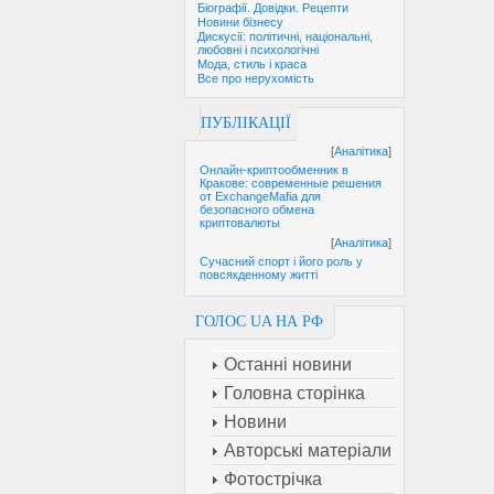
Біографії. Довідки. Рецепти
Новини бізнесу
Дискусії: політичні, національні,
любовні і психологічні
Мода, стиль і краса
Все про нерухомість
ПУБЛІКАЦІЇ
[
Аналітика
]
Онлайн-криптообменник в
Кракове: современные решения
от ExchangeMafia для
безопасного обмена
криптовалюты
[
Аналітика
]
Сучасний спорт і його роль у
повсякденному житті
ГОЛОС UA НА РФ
Останні новини
Головна сторінка
Новини
Авторські матеріали
Фотострічка