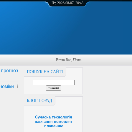
Пт, 2026-08-07, 20:48
Вітаю Вас
,
Гість
і
прогноз
ПОШУК НА САЙТІ
номіки
і
БЛОГ ПОРАД
Сучасна технологія
навчання немовлят
плаванню