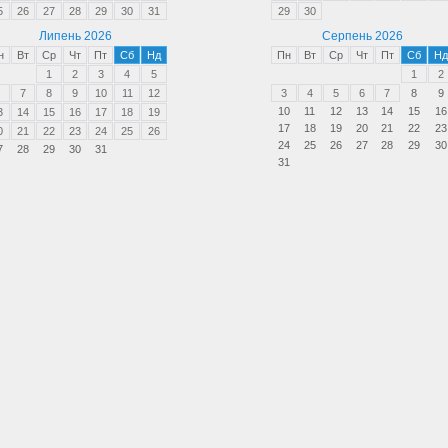
5
26
27
28
29
30
31
29
30
Липень 2026
Серпень 2026
н
Вт
Ср
Чт
Пт
Сб
Нд
Пн
Вт
Ср
Чт
Пт
Сб
Нд
1
2
3
4
5
1
2
7
8
9
10
11
12
3
4
5
6
7
8
9
10
11
12
13
14
15
16
3
14
15
16
17
18
19
17
18
19
20
21
22
23
0
21
22
23
24
25
26
24
25
26
27
28
29
30
7
28
29
30
31
31