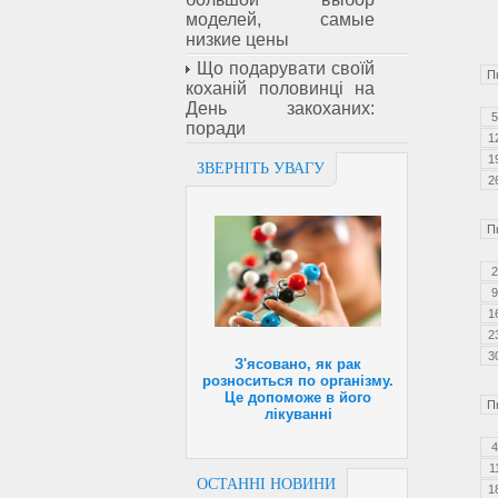
моделей, самые
низкие цены
Що подарувати своїй
П
коханій половинці на
День закоханих:
5
поради
1
1
ЗВЕРНІТЬ УВАГУ
2
П
2
9
1
2
3
З'ясовано, як рак
розноситься по організму.
Це допоможе в його
П
лікуванні
4
1
ОСТАННІ НОВИНИ
1