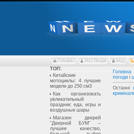
ГОЛОВНА
РЕЄСТРАЦІЯ
ВХІД
ТОП:
Головна
Китайские
погоди
і
ц
мотоциклы: 4 лучшие
модели до 250 см3
Останні
кримінал
Как организовать
увлекательный
праздник: еда, игры и
воздушные шары
Магазин дверей
"Дверной БУМ" –
лучшее качество,
большой выбор