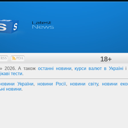
18+
RSS
PDA
»
2026
. А також
останні новини
,
курси валют в Україні
ікаві тести
.
новини України
,
новини Росії
,
новини світу
,
новини еко
ьні новини
.