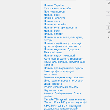
2
Новини України
Курси валют в Україні
Прогнози погоди
П
Новини росії
Навіны Беларусі
Новини світу
6
Новини економіки
1
Новини культури та освіти
Новини релігії
2
Новини спорту
2
Новини кіно: анонси, скандали,
актори
Новини шоу-бізнесу: сенсації,
курйози, фото, світське життя
Новини медицини. Здоров'я.
Лікарські дива
Новини науки і технології
Автоновини: авто та транспорт
Кримінальні новини і надзвичайні
новини
Новини про відпочинок і туризм
Катастрофи та природні
катаклізми
Іноземні видання по-українськи
Иностранная пресса по-русски
Цікаві інтерв'ю
Історія українських земель
Відеоматеріали
Анонси. Повідомлення. Прес-
релізи
Онлайн ТБ - цікаві телеканали на
"Голос UA на РФ" у прямому ефірі
КІНОЗАЛ - фільми і програми
українських каналів онлайн