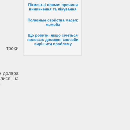
Пігментні плями: причини
виникнення та лікування
Полезные свойства масел:
жожоба
Що робити, якщо січеться
волосся: домашні способи
вирішити проблему
у трохи
о долара
илися на
.