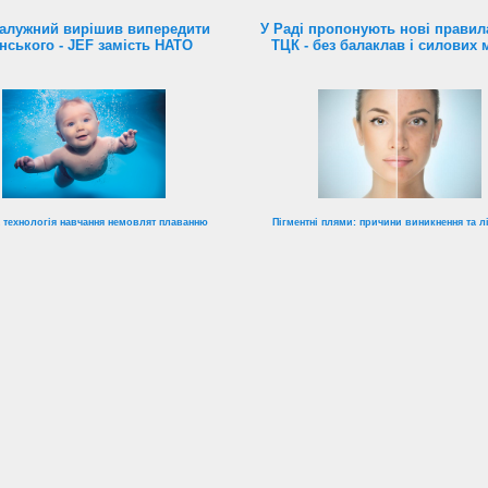
алужний вирішив випередити
У Раді пропонують нові правил
нського - JEF замість НАТО
ТЦК - без балаклав і силових 
 технологія навчання немовлят плаванню
Пігментні плями: причини виникнення та л