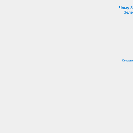
Чому З
Зеле
Сучасна