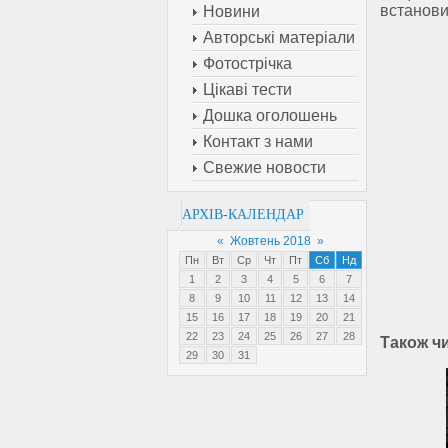
встанови
Новини
Авторські матеріали
Фотострічка
Цікаві тести
Дошка оголошень
Контакт з нами
Свежие новости
АРХІВ-КАЛЕНДАР
«
Жовтень 2018
»
Пн
Вт
Ср
Чт
Пт
Сб
Нд
1
2
3
4
5
6
7
8
9
10
11
12
13
14
15
16
17
18
19
20
21
22
23
24
25
26
27
28
Також ч
29
30
31