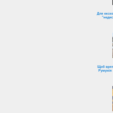
Для екск
"недис
Щоб врят
Румунія 