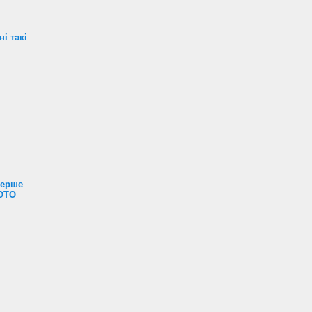
і такі
перше
ФОТО