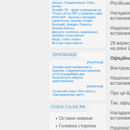
Російськи
Анонси. Повідомлення. Прес-
релізи
Онлайн ТБ - цікаві телеканали на
Нагадаєм
"Голос UA на РФ" у прямому ефірі
КІНОЗАЛ - фільми і програми
встановил
українських каналів онлайн
Біографії. Довідки. Рецепти
Націонал
Новини бізнесу
Дискусії: політичні, національні,
встанови
любовні і психологічні
Мода, стиль і краса
28 верес
Все про нерухомість
на рівні 
ПУБЛІКАЦІЇ
Офіційн
[
Аналітика
]
Онлайн-криптообменник в
Вівторок
Кракове: современные решения
от ExchangeMafia для
Націонал
безопасного обмена
криптовалюты
встанови
[
Аналітика
]
Сучасний спорт і його роль у
Про це й
повсякденному житті
Так, офіц
ГОЛОС UA НА РФ
Нагадаєм
встановил
Останні новини
Головна сторінка
Націонал