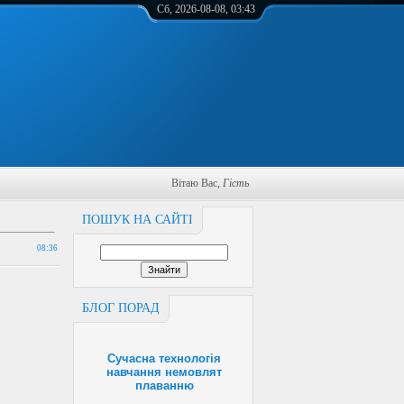
Сб, 2026-08-08, 03:43
Вітаю Вас
,
Гість
ПОШУК НА САЙТІ
08:36
БЛОГ ПОРАД
Сучасна технологія
навчання немовлят
плаванню