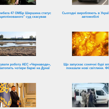
омбата 47 ОМБр Ширшина статус
Сьогодні виробляють в Україн
циплінованого" суд скасував
автомобілі
увати роботу АЕС «Чернаводе»,
Що запускає сонячні бурі в
затопить чотири баржі на Дунаї
показали нові світлини. 