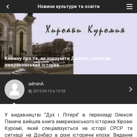
Новини культури та освіти
Книжку про те, як зрозуміти Донбас, написав
американський історик
adminA
2015-09-10 в 15:50
У видавництві "Дух і Літера" в перекладі Олексія
Панича вийшла книга американського історика Хіроакі
Куромії, який спеціалізується на історії СРСР та
ситуації на Донбасі в різні історичні епохи. Видання