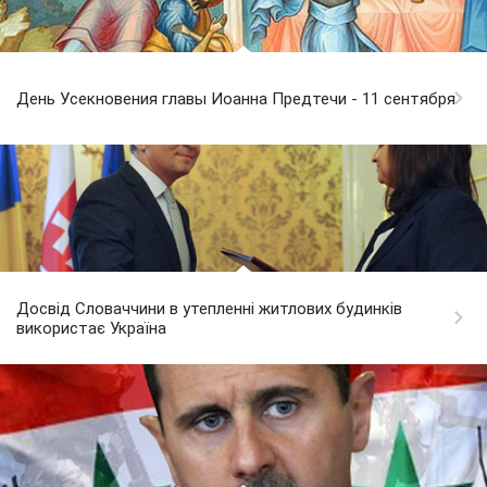
День Усекновения главы Иоанна Предтечи - 11 сентября
Досвід Словаччини в утепленні житлових будинків
використає Україна