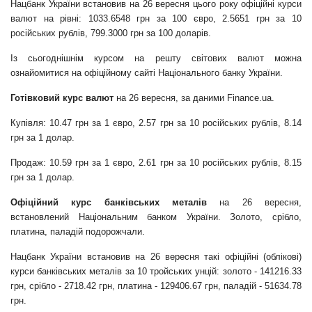
Нацбанк України встановив на 26 вересня цього року офіційні курси
валют на рівні: 1033.6548 грн за 100 євро, 2.5651 грн за 10
російських рублів, 799.3000 грн за 100 доларів.
Із сьогоднішнім курсом на решту світових валют можна
ознайомитися на офіційному сайті Національного банку України.
Готівковий курс валют
на 26 вересня, за даними Finance.ua.
Купівля: 10.47 грн за 1 євро, 2.57 грн за 10 російських рублів, 8.14
грн за 1 долар.
Продаж: 10.59 грн за 1 євро, 2.61 грн за 10 російських рублів, 8.15
грн за 1 долар.
Офіційний курс банківських металів
на 26 вересня,
встановлений Національним банком України. Золото, срібло,
платина, паладій подорожчали.
Нацбанк України встановив на 26 вересня такі офіційні (облікові)
курси банківських металів за 10 тройських унцій: золото - 141216.33
грн, срібло - 2718.42 грн, платина - 129406.67 грн, паладій - 51634.78
грн.