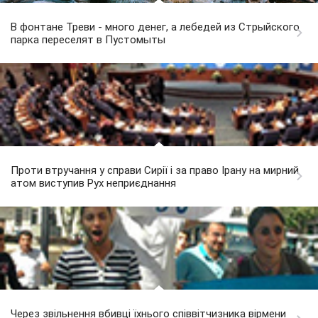
В фонтане Треви - много денег, а лебедей из Стрыйского
парка переселят в Пустомыты
Проти втручання у справи Сирії і за право Ірану на мирний
атом виступив Рух неприєднання
Через звільнення вбивці їхнього співвітчизника вірмени