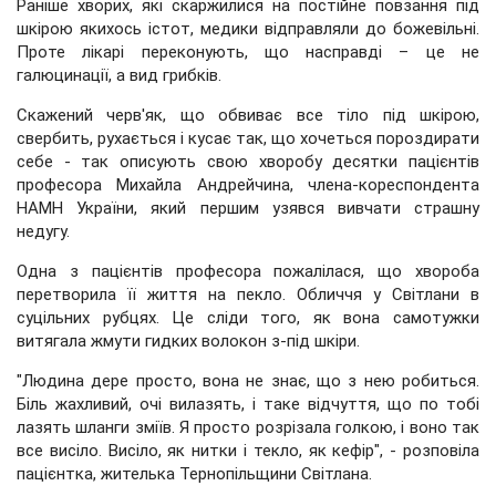
Раніше хворих, які скаржилися на постійне повзання під
шкірою якихось істот, медики відправляли до божевільні.
Проте лікарі переконують, що насправді – це не
галюцинації, а вид грибків.
Скажений черв'як, що обвиває все тіло під шкірою,
свербить, рухається і кусає так, що хочеться пороздирати
себе - так описують свою хворобу десятки пацієнтів
професора Михайла Андрейчина, члена-кореспондента
НАМН України, який першим узявся вивчати страшну
недугу.
Одна з пацієнтів професора пожалілася, що хвороба
перетворила її життя на пекло. Обличчя у Світлани в
суцільних рубцях. Це сліди того, як вона самотужки
витягала жмути гидких волокон з-під шкіри.
"Людина дере просто, вона не знає, що з нею робиться.
Біль жахливий, очі вилазять, і таке відчуття, що по тобі
лазять шланги зміїв. Я просто розрізала голкою, і воно так
все висіло. Висіло, як нитки і текло, як кефір", - розповіла
пацієнтка, жителька Тернопільщини Світлана.