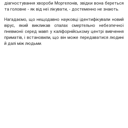
діагностування хвороби Моргелонів, звідки вона береться
та головне - як від неї лікувати, - достеменно не знають.
Нагадаємо, що нещодавно науковці ідентифікували новий
вірус, який викликав спалах смертельно небезпечної
пневмонії серед мавп у каліфорнійському центрі вивчення
приматів, і встановили, що він може передаватися людині
й далі між людьми.