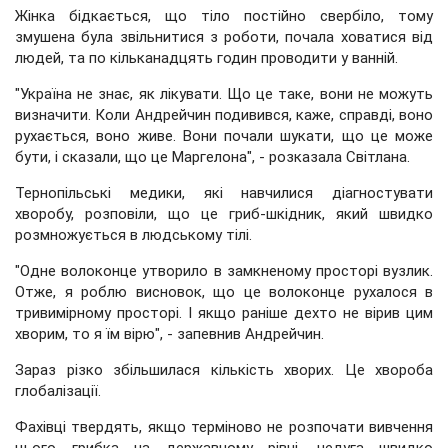
Жінка бідкається, що тіло постійно свербіло, тому
змушена була звільнитися з роботи, почала ховатися від
людей, та по кільканадцять годин проводити у ванній.
"Україна не знає, як лікувати. Що це таке, вони не можуть
визначити. Коли Андрейчин подивився, каже, справді, воно
рухається, воно живе. Вони почали шукати, що це може
бути, і сказали, що це Маргелона", - розказала Світлана.
Тернопільські медики, які навчилися діагностувати
хворобу, розповіли, що це гриб-шкідник, який швидко
розмножується в людському тілі.
"Одне волоконце утворило в замкненому просторі вузлик.
Отже, я роблю висновок, що це волоконце рухалося в
тривимірному просторі. І якщо раніше дехто не вірив цим
хворим, то я їм вірю", - запевнив Андрейчин.
Зараз різко збільшилася кількість хворих. Це хвороба
глобалізації.
Фахівці твердять, якщо терміново не розпочати вивчення