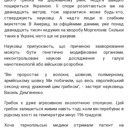
цього грибка на державному рівні, недуга швидко
пошириться Україною. Її спори розлітаються аж на
дванадцять метрів, тож заразитися може будь-хто,
стверджують науковці. А надто люди зі слабким
імунітетом. В Америці, за офіційними даними, уже понад
дванадцять тисяч недужих на хворобу Моргелонів. Скільки
таких в Україні, ніхто ще не рахував.
Науковці припускають, що причиною захворювання
можуть бути генетично модифіковані організми,
неконтрольовані наукові дослідження у галузі
нанотехнологій або військові розробки.
"Він проростає у волокні, шовкові, полімерному,
армійському шовку. Ми побачили, що весь європейський
секонд-хенд уражений цим грибком", - застеріг науковець
Василь Дем'яненко.
Грибок є дуже агресивною екологічною сполукою. Цей
грибок залишиться живим навіть тоді, коли він перебуває в
рідкому азоті за температури мінус 196 градусів.
Хоча тернопільські медики отримали патент на