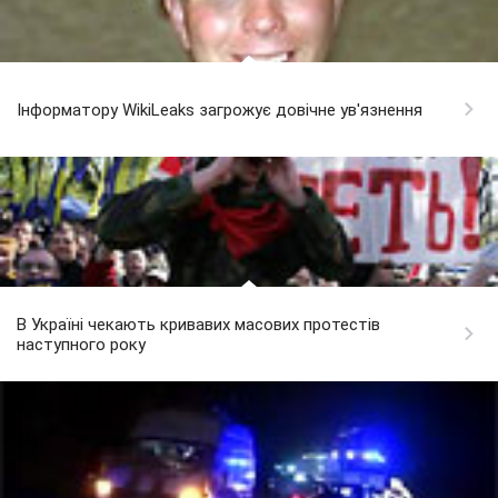
Інформатору WikiLeaks загрожує довічне ув'язнення
В Україні чекають кривавих масових протестів
наступного року