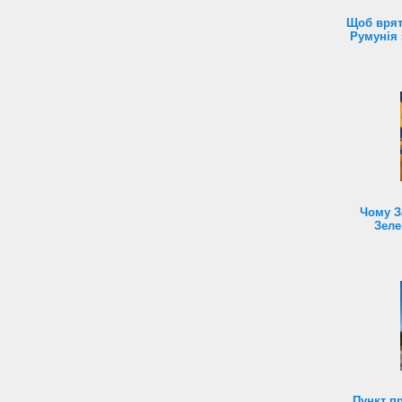
Щоб врят
Румунія 
Чому З
Зеле
Пункт п