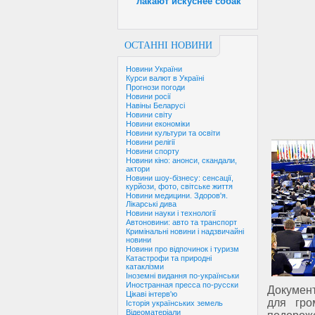
лакают искуснее собак
ОСТАННІ НОВИНИ
Новини України
Курси валют в Україні
Прогнози погоди
Новини росії
Навіны Беларусі
Новини світу
Новини економіки
Новини культури та освіти
Новини релігії
Новини спорту
Новини кіно: анонси, скандали,
актори
Новини шоу-бізнесу: сенсації,
курйози, фото, світське життя
Новини медицини. Здоров'я.
Лікарські дива
Новини науки і технології
Автоновини: авто та транспорт
Кримінальні новини і надзвичайні
новини
Новини про відпочинок і туризм
Катастрофи та природні
катаклізми
Іноземні видання по-українськи
Иностранная пресса по-русски
Документ
Цікаві інтерв'ю
для гро
Історія українських земель
Відеоматеріали