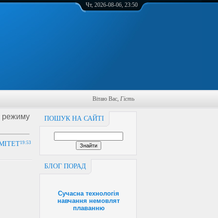
Чт, 2026-08-06, 23:50
Вітаю Вас
,
Гість
о режиму
ПОШУК НА САЙТІ
ІТЕТ
19:53
БЛОГ ПОРАД
Сучасна технологія
навчання немовлят
плаванню