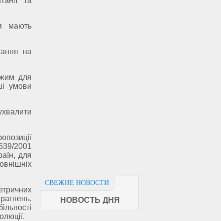
танії та
я мають
вання на
ежим для
ші умови
ухвалити
опозиції
539/2001
раїн, для
овнішніх
СВЕЖИЕ НОВОСТИ
етричних
прагнень,
НОВОСТЬ ДНЯ
більності
олюції.