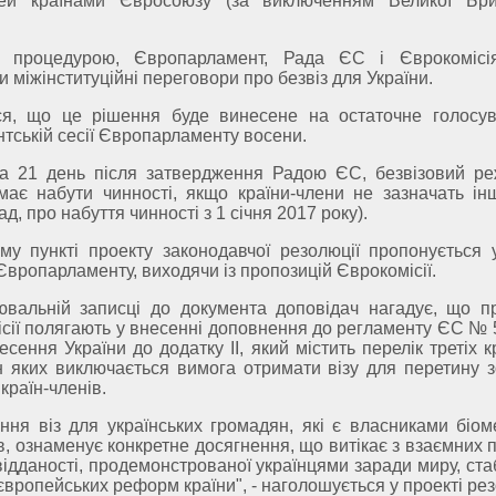
ей країнами Євросоюзу (за виключенням Великої Бри
а процедурою, Європарламент, Рада ЄС і Єврокомісі
и міжінституційні переговори про безвіз для України.
ься, що це рішення буде винесене на остаточне голосу
тській сесії Європарламенту восени.
на 21 день після затвердження Радою ЄС, безвізовий р
має набути чинності, якщо країни-члени не зазначать ін
д, про набуття чинності з 1 січня 2017 року).
у пункті проекту законодавчої резолюції пропонується 
Європарламенту, виходячи із пропозицій Єврокомісії.
вальній записці до документа доповідач нагадує, що пр
сії полягають у внесенні доповнення до регламенту ЄС № 
есення України до додатку ІІ, який містить перелік третіх к
 яких виключається вимога отримати візу для перетину з
країн-членів.
ння віз для українських громадян, які є власниками біом
в, ознаменує конкретне досягнення, що витікає з взаємних 
відданості, продемонстрованої українцями заради миру, ста
 європейських реформ країни", - наголошується у проекті рез