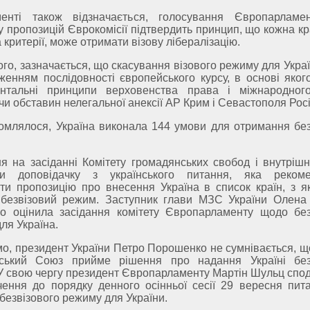
енті також відзначається, голосування Європарламе
у пропозицій Єврокомісії підтвердить принцип, що кожна кр
 критерії, може отримати візову лібералізацію.
ого, зазначається, що скасування візового режиму для Укра
женням послідовності європейського курсу, в основі яког
нтальні принципи верховенства права і міжнародног
и обставин нелегальної анексії АР Крим і Севастополя Рос
омлялося, Україна виконала 144 умови для отримання без
я на засіданні Комітету громадянських свобод і внутрішн
ли доповідачку з українського питання, яка рекоме
ти пропозицію про внесення Україна в список країн, з 
 безвізовий режим. Заступник глави МЗС України Олена
но оцінила засідання комітету Європарламенту щодо без
ля Україна.
о, президент України Петро Порошенко не сумнівається, щ
ський Союз прийме рішення про надання Україні без
У свою чергу президент Європарламенту Мартін Шульц спод
ення до порядку денного осінньої сесії 29 вересня пит
безвізового режиму для України.