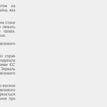
нтом на
аїна, яка
їни стане
о лежать
о права,
ією.
візового
іх справ
ндувала
якими ЄС
 Зеркаль
візового
о восени
візового
івається
ання про