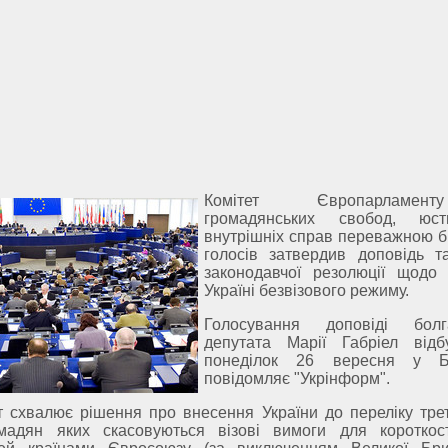
Комітет Європарламе
громадянських свобод, юст
внутрішніх справ переважною б
голосів затвердив доповідь т
законодавчої резолюції щодо
Україні безвізового режиму.
Голосування доповіді болга
депутата Марії Габріел від
понеділок 26 вересня у Бр
повідомляє "Укрінформ".
 схвалює рішення про внесення України до переліку треті
мадян яких скасовуються візові вимоги для короткос