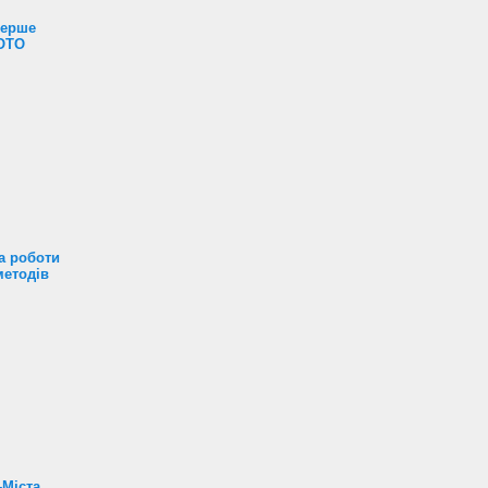
перше
ФОТО
а роботи
методів
-Міста