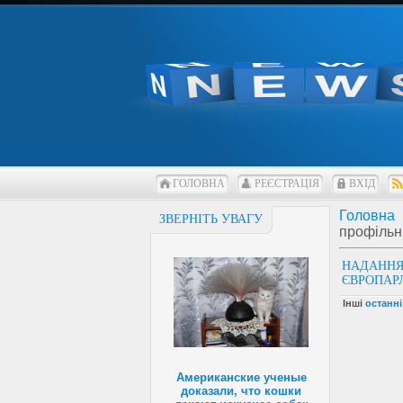
ГОЛОВНА
РЕЄСТРАЦІЯ
ВХІД
Головна
ЗВЕРНІТЬ УВАГУ
профільн
НАДАНН
ЄВРОПАР
Інші
останн
Американские ученые
доказали, что кошки