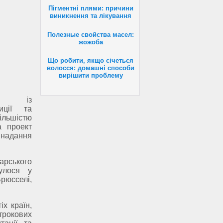
Пігментні плями: причини
виникнення та лікування
Полезные свойства масел:
жожоба
Що робити, якщо січеться
волосся: домашні способи
вирішити проблему
нту із
иції та
ільшістю
а проект
 надання
рського
булося у
юсселі,
х країн,
трокових