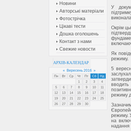
Новини
У докум
Авторські матеріали
підтримк
виконала
Фотострічка
Цікаві тести
Окрім ць
підтверд
Дошка оголошень
фундаме
Контакт з нами
включаюч
Свежие новости
Як повід
режиму.
АРХІВ-КАЛЕНДАР
5 вересн
«
Вересень 2016
»
заслуха
Пн
Вт
Ср
Чт
Пт
Сб
Нд
затверди
1
2
3
4
вводить
5
6
7
8
9
10
11
позитив
12
13
14
15
16
17
18
режиму д
19
20
21
22
23
24
25
26
27
28
29
30
Зазначим
Європей
режиму. 
на включ
надання 