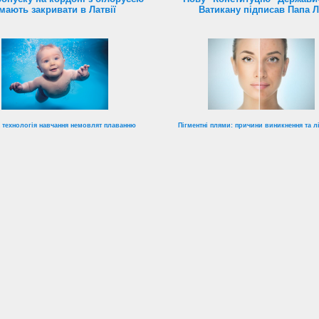
мають закривати в Латвії
Ватикану підписав Папа 
 технологія навчання немовлят плаванню
Пігментні плями: причини виникнення та л