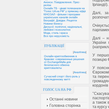
подорож
Анонси. Повідомлення. Прес-
Ірландії).
релізи
Онлайн ТБ - цікаві телеканали на
"Голос UA на РФ" у прямому ефірі
Далі, з
КІНОЗАЛ - фільми і програми
розпочат
українських каналів онлайн
Біографії. Довідки. Рецепти
Новини бізнесу
Очікуєт
Дискусії: політичні, національні,
парламен
любовні і психологічні
Мода, стиль і краса
Все про нерухомість
Далі – 
України 
ПУБЛІКАЦІЇ
(наприкла
[
Аналітика
]
У першом
Онлайн-криптообменник в
позицію 
Кракове: современные решения
от ExchangeMafia для
безопасного обмена
У поясню
криптовалюты
Єврокомі
[
Аналітика
]
та перен
Сучасний спорт і його роль у
повсякденному житті
громадян
кордонів 
ГОЛОС UA НА РФ
"Скасува
паспорті
Останні новини
а також 
Головна сторінка
та курсу