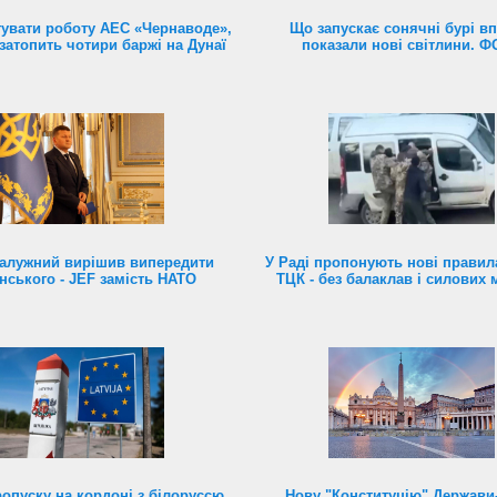
увати роботу АЕС «Чернаводе»,
Що запускає сонячні бурі в
затопить чотири баржі на Дунаї
показали нові світлини. 
алужний вирішив випередити
У Раді пропонують нові правил
нського - JEF замість НАТО
ТЦК - без балаклав і силових 
ропуску на кордоні з білоруссю
Нову "Конституцію" Держави