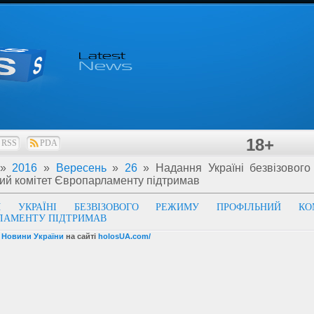
18+
RSS
PDA
»
2016
»
Вересень
»
26
» Надання Україні безвізовог
ий комітет Європарламенту підтримав
Я УКРАЇНІ БЕЗВІЗОВОГО РЕЖИМУ ПРОФІЛЬНИЙ КОМ
ЛАМЕНТУ ПІДТРИМАВ
і Новини України
на сайті
holosUA.com/