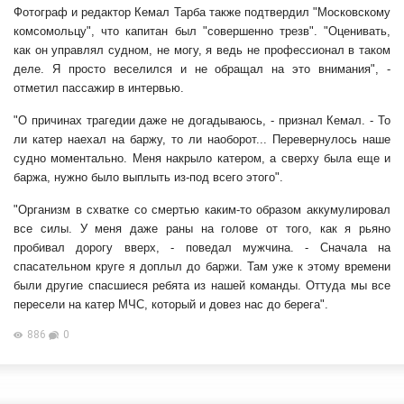
Фотограф и редактор Кемал Тарба также подтвердил "Московскому
комсомольцу", что капитан был "совершенно трезв". "Оценивать,
как он управлял судном, не могу, я ведь не профессионал в таком
деле. Я просто веселился и не обращал на это внимания", -
отметил пассажир в интервью.
"О причинах трагедии даже не догадываюсь, - признал Кемал. - То
ли катер наехал на баржу, то ли наоборот... Перевернулось наше
судно моментально. Меня накрыло катером, а сверху была еще и
баржа, нужно было выплыть из-под всего этого".
"Организм в схватке со смертью каким-то образом аккумулировал
все силы. У меня даже раны на голове от того, как я рьяно
пробивал дорогу вверх, - поведал мужчина. - Сначала на
спасательном круге я доплыл до баржи. Там уже к этому времени
были другие спасшиеся ребята из нашей команды. Оттуда мы все
пересели на катер МЧС, который и довез нас до берега".
886
0