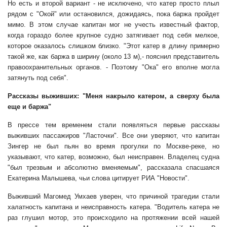
Но есть и второй вариант - не исключено, что катер просто плыл
рядом с "Окой" или остановился, дожидаясь, пока баржа пройдет
мимо. В этом случае капитан мог не учесть известный фактор,
когда гораздо более крупное судно затягивает под себя мелкое,
которое оказалось слишком близко. "Этот катер в длину примерно
такой же, как баржа в ширину (около 13 м),- пояснил представитель
правоохранительных органов. - Поэтому "Ока" его вполне могла
затянуть под себя".
Рассказы выживших: "Меня накрыло катером, а сверху была
еще и баржа"
В прессе тем временем стали появляться первые рассказы
выживших пассажиров "Ласточки". Все они уверяют, что капитан
Зингер не был пьян во время прогулки по Москве-реке, но
указывают, что катер, возможно, был неисправен. Владелец судна
"был трезвым и абсолютно вменяемым", рассказала спасшаяся
Екатерина Малышева, чьи слова цитирует РИА "Новости".
Выживший Магомед Умхаев уверен, что причиной трагедии стали
халатность капитана и неисправность катера. "Водитель катера не
раз глушил мотор, это происходило на протяжении всей нашей