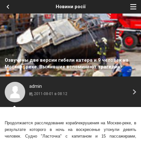
Новини росії
Озвучены две версии гибели катера и 9 человек на
Москве- реке. Выжившие вспоминают трагедию
admin
2011-08-01 в 08:12
Продолжается расследование
кораблекрушения на Москве-реке
, в
результате которого в ночь на воскресенье утонули девять
человек. Судно "Ласточка" с капитаном и 15 пассажирами,