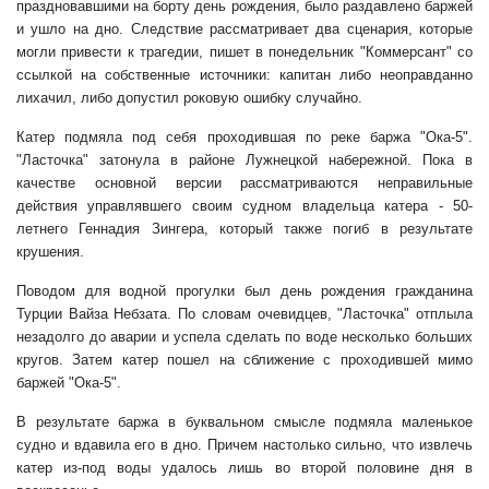
праздновавшими на борту день рождения, было раздавлено баржей
и ушло на дно. Следствие рассматривает два сценария, которые
могли привести к трагедии, пишет в понедельник "Коммерсант" со
ссылкой на собственные источники: капитан либо неоправданно
лихачил, либо допустил роковую ошибку случайно.
Катер подмяла под себя проходившая по реке баржа "Ока-5".
"Ласточка" затонула в районе Лужнецкой набережной. Пока в
качестве основной версии рассматриваются неправильные
действия управлявшего своим судном владельца катера - 50-
летнего Геннадия Зингера, который также погиб в результате
крушения.
Поводом для водной прогулки был день рождения гражданина
Турции Вайза Небзата. По словам очевидцев, "Ласточка" отплыла
незадолго до аварии и успела сделать по воде несколько больших
кругов. Затем катер пошел на сближение с проходившей мимо
баржей "Ока-5".
В результате баржа в буквальном смысле подмяла маленькое
судно и вдавила его в дно. Причем настолько сильно, что извлечь
катер из-под воды удалось лишь во второй половине дня в