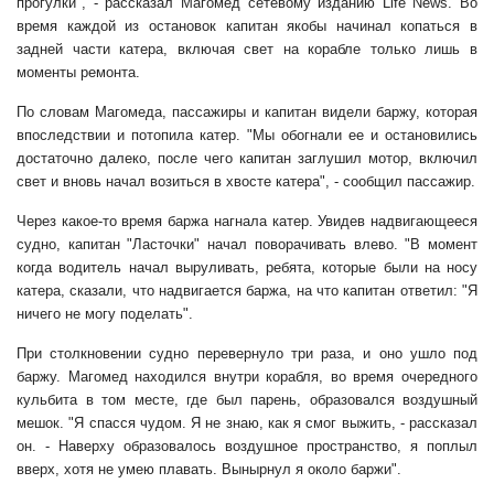
прогулки", - рассказал Магомед сетевому изданию Life News. Во
время каждой из остановок капитан якобы начинал копаться в
задней части катера, включая свет на корабле только лишь в
моменты ремонта.
По словам Магомеда, пассажиры и капитан видели баржу, которая
впоследствии и потопила катер. "Мы обогнали ее и остановились
достаточно далеко, после чего капитан заглушил мотор, включил
свет и вновь начал возиться в хвосте катера", - сообщил пассажир.
Через какое-то время баржа нагнала катер. Увидев надвигающееся
судно, капитан "Ласточки" начал поворачивать влево. "В момент
когда водитель начал выруливать, ребята, которые были на носу
катера, сказали, что надвигается баржа, на что капитан ответил: "Я
ничего не могу поделать".
При столкновении судно перевернуло три раза, и оно ушло под
баржу. Магомед находился внутри корабля, во время очередного
кульбита в том месте, где был парень, образовался воздушный
мешок. "Я спасся чудом. Я не знаю, как я смог выжить, - рассказал
он. - Наверху образовалось воздушное пространство, я поплыл
вверх, хотя не умею плавать. Вынырнул я около баржи".