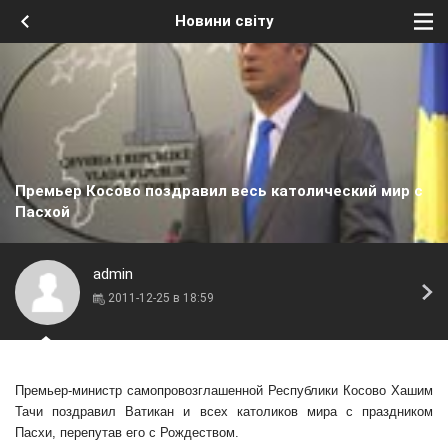
Новини світу
Премьер Косово поздравил весь католический мир с
Пасхой
admin
2011-12-25 в 18:59
Премьер-министр самопровозглашенной Республики Косово Хашим
Тачи поздравил Ватикан и всех католиков мира с праздником
Пасхи, перепутав его с Рождеством.