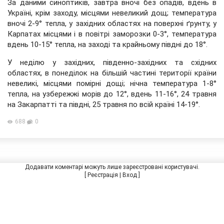
За даними синоптиків, завтра вночі без опадів, вдень в
Україні, крім заходу, місцями невеликий дощ; температура
вночі 2-9° тепла, у західних областях на поверхні ґрунту, у
Карпатах місцями і в повітрі заморозки 0-3°, температура
вдень 10-15° тепла, на заході та крайньому півдні до 18°.
У неділю у західних, південно-західних та східних
областях, в понеділок на більшій частині території країни
невеликі, місцями помірні дощі; нічна температура 1-8°
тепла, на узбережжі морів до 12°, вдень 11-16°, 24 травня
на Закарпатті та півдні, 25 травня по всій країні 14-19°.
688
0
Додавати коментарі можуть лише зареєстровані користувачі.
[
Реєстрація
|
Вход
]